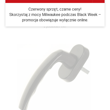
Klamka okienna Secustik Atlanta do okien Srebrna
Czerwony sprzęt, czarne ceny!
Skorzystaj z mocy Milwaukee podczas Black Week –
18,
20
PLN*
promocja obowiązuje wyłącznie online.
* z podatkiem VAT