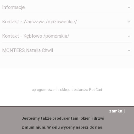
Informacje
Kontakt - Warszawa /mazowieckie/
Kontakt - Kębłowo /pomorskie/
MONTERS Natalia Chwil
systemyokienne@gmail.com
oprogramowanie sklepu dostarcza
RedCart
zamknij
Jesteśmy także producentami okien i drzwi
z aluminium. W celu wyceny napisz do nas