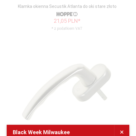
Klamka okienna Secustik Atlanta do oki stare złoto
21,
05
PLN*
* z podatkiem VAT
×
Black Week Milwaukee