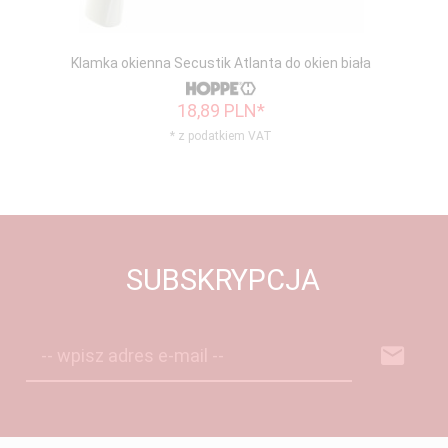
Klamka okienna Secustik Atlanta do okien biała
18,
89
PLN*
* z podatkiem VAT
SUBSKRYPCJA
-- wpisz adres e-mail --