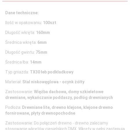
Dane techniczne:
Ilość w opakowaniu:
100szt
Długość wkręta:
160mm
Średnica wkręta:
6mm
Długość gwintu:
75mm
Średnica łba:
14mm
Typ gniazda:
TX30 łeb podkładkowy
Materiał:
Stal niskowęglowa - ocynk żółty
Zastosowanie:
Więźba dachowa, domy szkieletowe
drewniane, wykańczanie poddaszy, podłóg drewnianych
Podłoża:
Drewniane lite, drewno klejone, klejone drewno
fornirowane, płyty drewnopochodne
Zastosowanie: Do połączeń drewno - drewno zalecamy
stosowanie wkrętów ciesielskich DMX. Wkręty w pełni zastępują