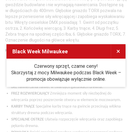
gwoździe budowlane i nie wymagają nawiercania. Dostępne są
w długościach do 400mm. Głębokie gniazdo TORX pozwala na
lepsze przeniesienie siły wkręcającej i zapobiega wyskakiwaniu
bitu. Wkręty ciesielskie DMX posiadają: 1. Gwint od początku
ostrza; 2. Końcówkę wiercącą; 3. Karby tnące; 4. Długi frez; 5.
Żebra tnące na spodniej części łba; 6. Głębokie gniazdo TORX; 7.
Oznaczenie długości na główce wkrętu.
×
KORZYŚCI
Black Week Milwaukee
ŁEB PODKŁADKOWY Z GNIAZDEM TX
Zwiększa powierzchnię docisku
Czerwony sprzęt, czarne ceny!
zapewniając wysoką wytrzymałość na przeciąganie. Gniazdo TX
Skorzystaj z mocy Milwaukee podczas Black Week –
gwarantuje optymalne przeniesienie momentu obrotowego.
promocja obowiązuje wyłącznie online.
DUŻY MOMENT SKRĘCAJĄCY
Daje możliwość wkręcania wkrętów
bez nawiercania nawet w twardych gatunkach drewna.
FREZ ROZWIERCAJĄCY
Zmniejsza moment siły niezbędnej do
wkręcania poprzez poszerzenie otworu w elemencie mocowanym.
KARBY TNĄCE
Specjalne karby tnące na gwincie przecinają włókna
struktury drewna podczas wkręcania.
S
PECJALNE OSTRZE
Ułatwia rozpoczęcie wkręcania oraz zapobiega
pękaniu drewna.