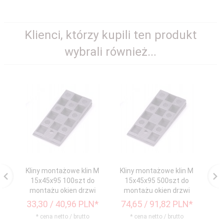
Klienci, którzy kupili ten produkt
wybrali również...
Kliny montażowe klin M
Kliny montażowe klin M
15x45x95 100szt do
15x45x95 500szt do
montażu okien drzwi
montażu okien drzwi
33,
30
/ 40,96
PLN*
74,
65
/ 91,82
PLN*
4
* cena netto / brutto
* cena netto / brutto