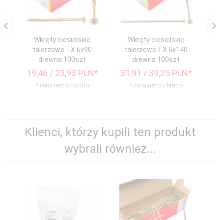
Wkręty ciesielskie
Wkręty ciesielskie
talerzowe TX 6x90
talerzowe TX 6x140
drewna 100szt
drewna 100szt
19,
46
/ 23,93
PLN*
31,
91
/ 39,25
PLN*
1
* cena netto / brutto
* cena netto / brutto
Klienci, którzy kupili ten produkt
wybrali również...