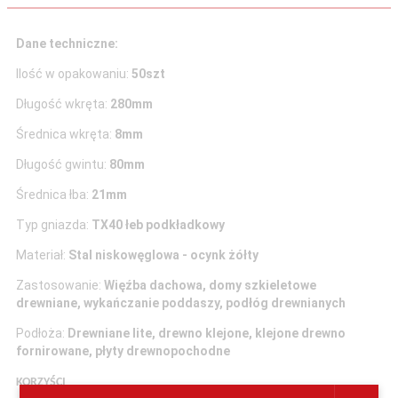
Dane techniczne:
Ilość w opakowaniu:
50szt
Długość wkręta:
280mm
Średnica wkręta:
8mm
Długość gwintu:
80mm
Średnica łba:
21mm
Typ gniazda:
TX40 łeb podkładkowy
Materiał:
Stal niskowęglowa - ocynk żółty
Zastosowanie:
Więźba dachowa, domy szkieletowe
drewniane, wykańczanie poddaszy, podłóg drewnianych
Podłoża:
Drewniane lite, drewno klejone, klejone drewno
fornirowane, płyty drewnopochodne
KORZYŚCI