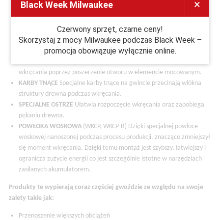
×
Black Week Milwaukee
ŁEB PODKŁADKOWY Z GNIAZDEM TX
Zwiększa powierzchnię docisku
zapewniając wysoką wytrzymałość na przeciąganie. Gniazdo TX
Czerwony sprzęt, czarne ceny!
gwarantuje optymalne przeniesienie momentu obrotowego.
Skorzystaj z mocy Milwaukee podczas Black Week –
DUŻY MOMENT SKRĘCAJĄCY
Daje możliwość wkręcania wkrętów
promocja obowiązuje wyłącznie online.
bez nawiercania nawet w twardych gatunkach drewna.
FREZ ROZWIERCAJĄCY
Zmniejsza moment siły niezbędnej do
wkręcania poprzez poszerzenie otworu w elemencie mocowanym.
KARBY TNĄCE
Specjalne karby tnące na gwincie przecinają włókna
struktury drewna podczas wkręcania.
S
PECJALNE OSTRZE
Ułatwia rozpoczęcie wkręcania oraz zapobiega
pękaniu drewna.
POWŁOKA WOSKOWA
(WKCP, WKCP-B)
Dzięki specjalnej powłoce
woskowej nanoszonej podczas procesu produkcji, znacząco zmniejszył
się moment wkręcania. Dzięki temu montaż jest szybszy, łatwiejszy i
ogranicza zużycie energii co jest szczególnie istotne w narzędziach
zasilanych akumulatorem.
Produkty te wypierają coraz częściej gwoździe ze względu na swoje
zalety takie jak:
Przenoszenie większych obciążeń