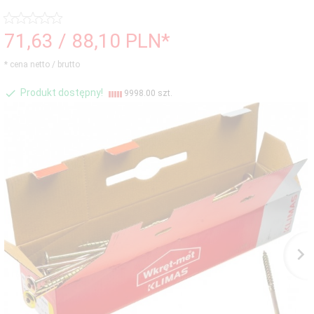
71,
63
/ 88,10
PLN*
* cena netto / brutto
Produkt dostępny!
9998.00 szt.