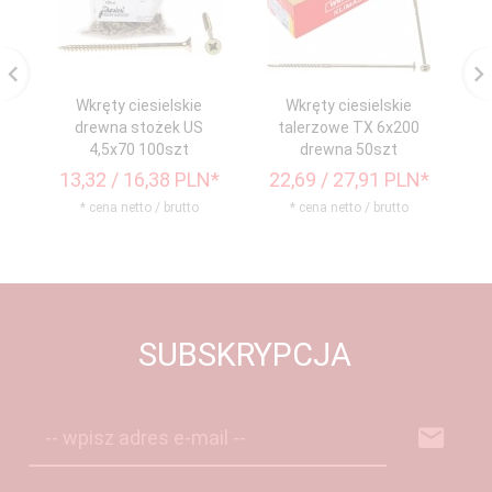
Wkręty ciesielskie
Wkręty ciesielskie
drewna stożek US
talerzowe TX 6x200
4,5x70 100szt
drewna 50szt
13,
32
/ 16,38
PLN*
22,
69
/ 27,91
PLN*
3
* cena netto / brutto
* cena netto / brutto
SUBSKRYPCJA
-- wpisz adres e-mail --