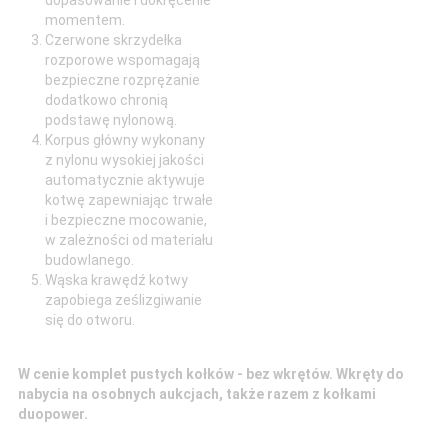
momentem.
Czerwone skrzydełka
rozporowe wspomagają
bezpieczne rozprężanie
dodatkowo chronią
podstawę nylonową.
Korpus główny wykonany
z nylonu wysokiej jakości
automatycznie aktywuje
kotwę zapewniając trwałe
i bezpieczne mocowanie,
w zależności od materiału
budowlanego.
Wąska krawędź kotwy
zapobiega ześlizgiwanie
się do otworu.
W cenie komplet pustych kołków - bez wkrętów. Wkręty do
nabycia na osobnych aukcjach, także razem z kołkami
duopower.