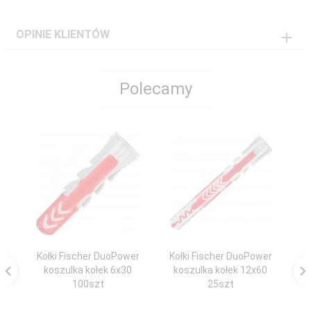
OPINIE KLIENTÓW
Polecamy
Kołki Fischer DuoPower
Kołki Fischer DuoPower
Ko
koszulka kołek 6x30
koszulka kołek 12x60
k
100szt
25szt