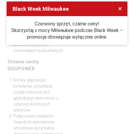
Gładki otwór umożliwia
×
Black Week Milwaukee
łatwą aktywacją wkrętu i
bezpieczny montaż w
kanale.
Czerwony sprzęt, czarne ceny!
Dłuższe wersje
Skorzystaj z mocy Milwaukee podczas Black Week –
zapewniają dodatkowy
promocja obowiązuje wyłącznie online.
"chwyt" w
problematycznych
materiałach budowlanych.
Główne cechy
DUOPOWER
Krótka głębokość
kotwienia umożliwia
szybki montaż bez
głębokiego wiercenia i z
użyciem krótszych
wkrętów.
Połączenie miękkich i
twardych elementów
umożliwia optymalne
dopasowanie i dokręcenie