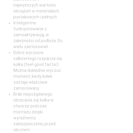
najwyższych wartości
obciążeń w materiałach
pustakowych i pełnych
Inteligentne
funkcjonowanie z
samoaktywacją, w
zależności od podłoża. Do
wielu zastosowań.
Dobre wyczucie
całkowitego rozparcia się
kołka (feel-good factor).
Można dokładnie wyczuć
moment, kiedy kołek
zostaje właściwie
zamocowany.
Brak niepożądanego
obracania się kołka w
otworze podczas
montażu dzięki
wyraźnemu
zabezpieczeniu przed
obrotem.