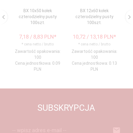
BX 10x50 kołek
BX 12x60 kołek
czterodzielny pusty
czterodzielny pusty
100szt.
100szt.
7,
18
/ 8,83
PLN*
10,
72
/ 13,18
PLN*
1
* cena netto / brutto
* cena netto / brutto
Zawartość opakowania:
Zawartość opakowania:
Za
100
100
Cena jednostkowa: 0.09
Cena jednostkowa: 0.13
Ce
PLN
PLN
SUBSKRYPCJA
-- wpisz adres e-mail --