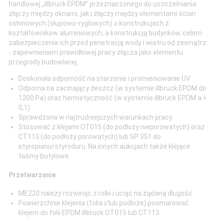
handlowej „illbruck EPDM” przeznaczonego do uszczelniania
złączy między oknami, jak i złączy między elementami ścian
osłonowych (słupowo-ryglowych) o konstrukcjach z
kształtownikow aluminiowych, a konstrukcją budynków, celem
zabezpieczenia ich przed penetracją wody i wiatru od zewnątrz
- zapewnieniem prawidłowej pracy złącza jako elementu
przegrody budowlanej.
Doskonała odporność na starzenie i promieniowanie UV
Odporna na zacinający deszcz (w systemie illbruck EPDM do
1200 Pa) oraz hermetyczność (w systemie illbruck EPDM a <
0,1)
Sprawdzona w najtrudniejszych warunkach pracy
Stosować z klejami OT015 (do podłoży nieporowatych) oraz
CT113 (do podłoży porowatych) lub SP 351 do
styropianu/styroduru. Na innych aukcjach także klejące
taśmy butylowe.
Przetwarzanie
ME220 należy rozwinąć z rolki i uciąć na żądaną długość.
Powierzchnie klejenia (folia i/lub podłoże) posmarować
klejem do folii EPDM illbruck OT015 lub CT113.