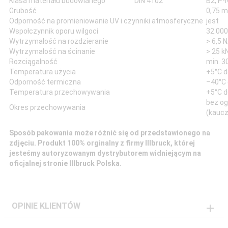
Klasa materiału budowlanego
DIN 4102
B2, P
Grubość
0,75 
Odporność na promieniowanie UV i czynniki atmosferyczne
jest
Wspołczynnik oporu wilgoci
32.000
Wytrzymałość na rozdzieranie
> 6,5
Wytrzymałość na ścinanie
> 25 
Rozciągalność
min. 3
Temperatura użycia
+5°C d
Odporność termiczna
–40°C
Temperatura przechowywania
+5°C d
bez og
Okres przechowywania
(kauc
Sposób pakowania może różnić się od przedstawionego na
zdjęciu. Produkt 100% orginalny z firmy Illbruck, której
jesteśmy autoryzowanym dystrybutorem widniejącym na
oficjalnej stronie Illbruck Polska.
OPINIE KLIENTÓW