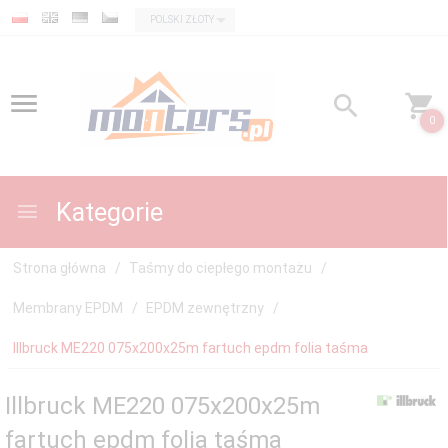
currency_h
POLSKI ZŁOTY
0
Kategorie
Strona główna
Taśmy do ciepłego montażu
Membrany EPDM
EPDM zewnętrzny
Illbruck ME220 075x200x25m fartuch epdm folia taśma
Illbruck ME220 075x200x25m
fartuch epdm folia taśma