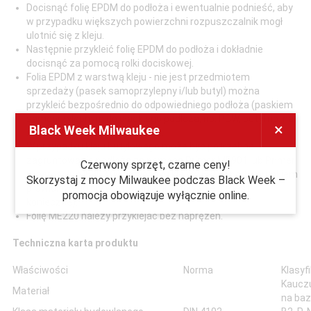
Docisnąć folię EPDM do podłoża i ewentualnie podnieść, aby
w przypadku większych powierzchni rozpuszczalnik mogł
ulotnić się z kleju.
Następnie przykleić folię EPDM do podłoża i dokładnie
docisnąć za pomocą rolki dociskowej.
Folia EPDM z warstwą kleju - nie jest przedmiotem
sprzedaży (pasek samoprzylepny i/lub butyl) można
przykleić bezpośrednio do odpowiedniego podłoża (paskiem
samoprzylepnym do gładkiego podłoża, np. PCW, butyl np. na
×
Black Week Milwaukee
mur, gładź) i docisnąć wałkiem.
W przypadku kleju butylowego może być potrzebne
zagruntowanie podłoża za pomocą Primer ME901 lub Primer
Czerwony sprzęt, czarne ceny!
w aerosolu ME902 (w przypadku klejow EPDM pod warunkiem
Skorzystaj z mocy Milwaukee podczas Black Week –
prawidłowego przygotowania gruntowanie nie jest
promocja obowiązuje wyłącznie online.
konieczne).
Folię ME220 należy przyklejać bez naprężeń.
Techniczna karta produktu
Właściwości
Norma
Klasyf
Kaucz
Materiał
na ba