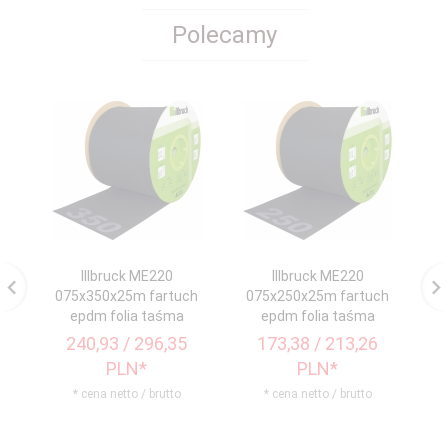
Polecamy
Illbruck ME220
Illbruck ME220
075x350x25m fartuch
075x250x25m fartuch
0
epdm folia taśma
epdm folia taśma
240,
93
/ 296,35
173,
38
/ 213,26
PLN*
PLN*
* cena netto / brutto
* cena netto / brutto