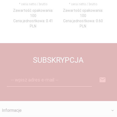
* cena netto / brutto
* cena netto / brutto
Zawartość opakowania:
Zawartość opakowania:
Za
100
100
Cena jednostkowa: 0.41
Cena jednostkowa: 0.60
Ce
PLN
PLN
SUBSKRYPCJA
-- wpisz adres e-mail --
Informacje