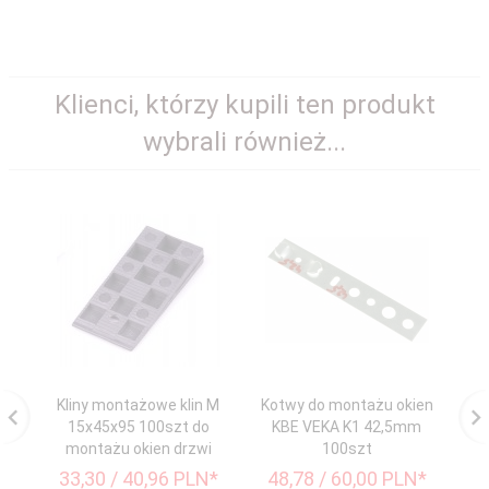
Klienci, którzy kupili ten produkt
wybrali również...
Kliny montażowe klin M
Kotwy do montażu okien
Ko
15x45x95 100szt do
KBE VEKA K1 42,5mm
montażu okien drzwi
100szt
33,
30
/ 40,96
PLN*
48,
78
/ 60,00
PLN*
4