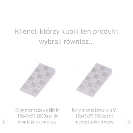
Klienci, którzy kupili ten produkt
wybrali również...
Kliny montażowe klin M
Kliny montażowe klin M
Za
15x45x95 2000szt do
15x45x95 500szt do
montażu okien drzwi
montażu okien drzwi