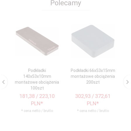
Polecamy
Podkładki
Podkładki 66x53x15mm
Po
140x53x10mm
montażowe obciążenia
m
montażowe obciążenia
200szt
100szt
181,
38
/ 223,10
302,
93
/ 372,61
PLN*
PLN*
* cena netto / brutto
* cena netto / brutto