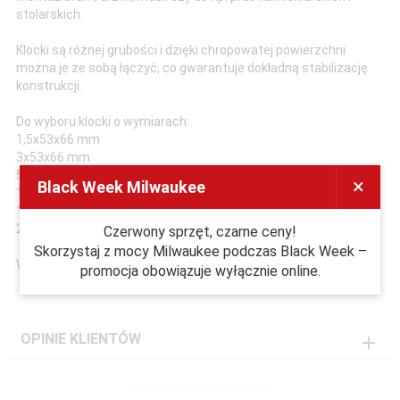
stolarskich.
Klocki są różnej grubości i dzięki chropowatej powierzchni
można je ze sobą łączyć, co gwarantuje dokładną stabilizację
konstrukcji.
Do wyboru klocki o wymiarach:
1,5x53x66 mm
3x53x66 mm
5x53x66 mm
×
Black Week Milwaukee
10x53x66 mm
15x53x66 mm
20x53x66 mm
Czerwony sprzęt, czarne ceny!
Skorzystaj z mocy Milwaukee podczas Black Week –
W ofercie również już skompletowane zestawy do montażu.
promocja obowiązuje wyłącznie online.
OPINIE KLIENTÓW