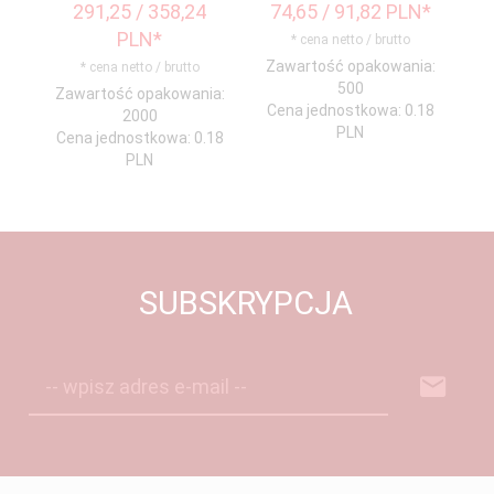
291,
25
/ 358,24
74,
65
/ 91,82
PLN*
9
PLN*
* cena netto / brutto
Zawartość opakowania:
* cena netto / brutto
500
Zawartość opakowania:
Cena jednostkowa: 0.18
2000
PLN
Cena jednostkowa: 0.18
PLN
SUBSKRYPCJA
-- wpisz adres e-mail --