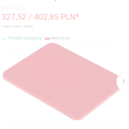
327,
52
/ 402,85
PLN*
* cena netto / brutto
Produkt dostępny!
9983.00 szt.