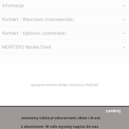
Informacje
Kontakt - Warszawa /mazowieckie/
Kontakt - Kębłowo /pomorskie/
MONTERS Natalia Chwil
systemyokienne@gmail.com
oprogramowanie sklepu dostarcza
RedCart
zamknij
Jesteśmy także producentami okien i drzwi
z aluminium. W celu wyceny napisz do nas