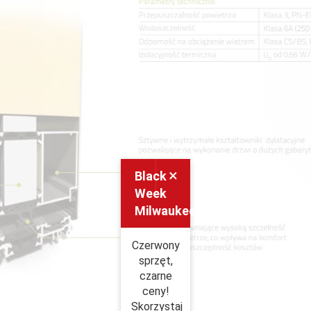
×
Black
Week
Milwaukee
Czerwony
sprzęt,
czarne
ceny!
Skorzystaj