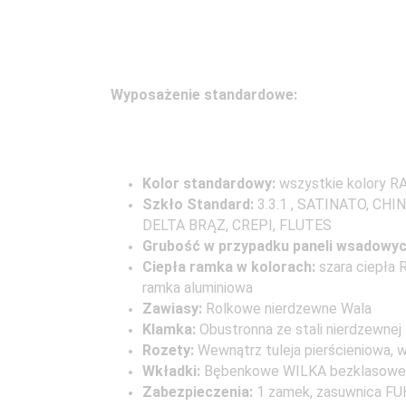
Wyposażenie standardowe:
Kolor standardowy:
wszystkie kolory R
Szkło Standard:
3.3.1 , SATINATO, C
DELTA BRĄZ, CREPI, FLUTES
Grubość w przypadku paneli wsadowy
Ciepła ramka w kolorach:
szara ciepła 
ramka aluminiowa
Zawiasy:
Rolkowe nierdzewne Wala
Klamka:
Obustronna ze stali nierdzewne
Rozety:
Wewnątrz tuleja pierścieniowa, 
Wkładki:
Bębenkowe WILKA bezklasowe
Zabezpieczenia:
1 zamek, zasuwnica FU