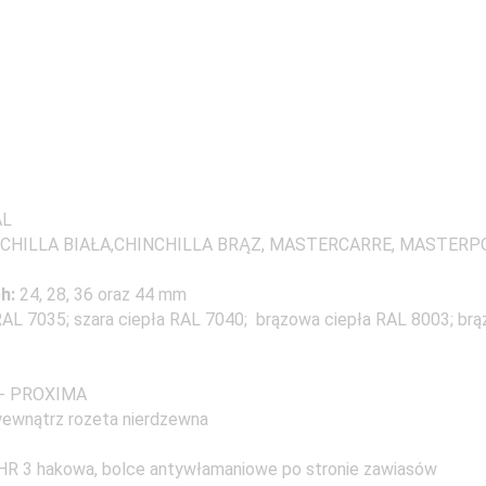
AL
HINCHILLA BIAŁA,CHINCHILLA BRĄZ, MASTERCARRE, MASTERP
ch:
24, 28, 36 oraz 44 mm
RAL 7035; szara ciepła RAL 7040; brązowa ciepła RAL 8003; brą
j - PROXIMA
wewnątrz rozeta nierdzewna
HR 3 hakowa, bolce antywłamaniowe po stronie zawiasów