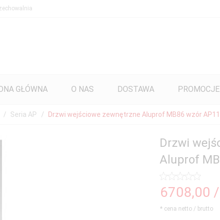
zechowalnia
ONA GŁÓWNA
O NAS
DOSTAWA
PROMOCJE
Seria AP
Drzwi wejściowe zewnętrzne Aluprof MB86 wzór AP11
Drzwi wejś
Aluprof M
6708,
00
* cena netto / brutto