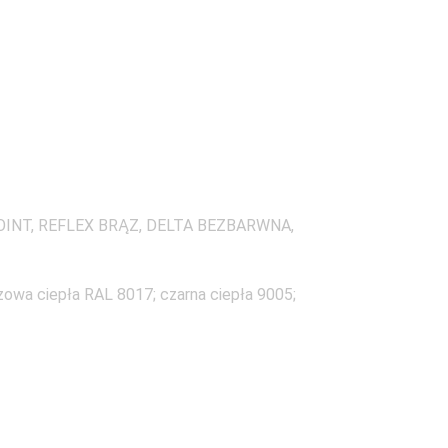
OINT, REFLEX BRĄZ, DELTA BEZBARWNA,
zowa ciepła RAL 8017; czarna ciepła 9005;