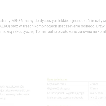
ystemy MB-86 mamy do dyspozycji lekkie, a jednocześnie sztyw
 AERO) oraz w trzech kombinacjach uszczelnienia dolnego. Drzw
ermiczną i akustyczną. To ma realne przełożenie zarówno na komf