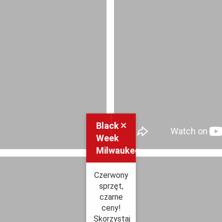
×
Black
Week
Milwaukee
Czerwony
sprzęt,
czarne
ceny!
Skorzystaj