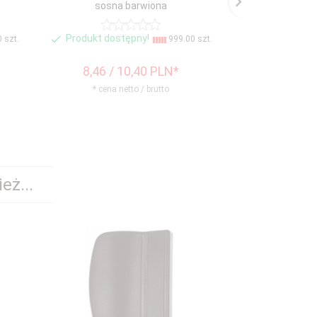
sosna barwiona
Produkt dostępny!
Produkt dos
 szt.
999.00 szt.
8,
46
/ 10,40
PLN*
8,
46
/ 
* cena netto / brutto
* cena n
eż...