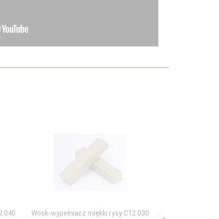
2 040
Wosk-wypełniacz miękki rysy C12 030
Wosk-wypełniacz 