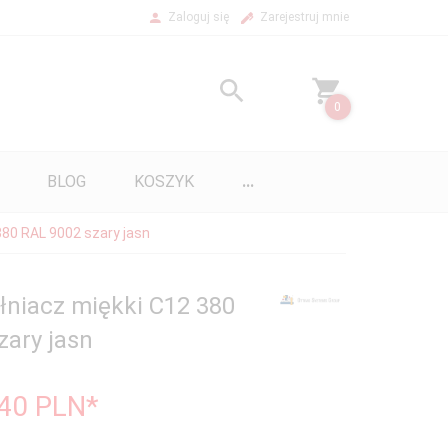
Zaloguj się
Zarejestruj mnie
0
BLOG
KOSZYK
...
80 RAL 9002 szary jasn
niacz miękki C12 380
zary jasn
,40
PLN*