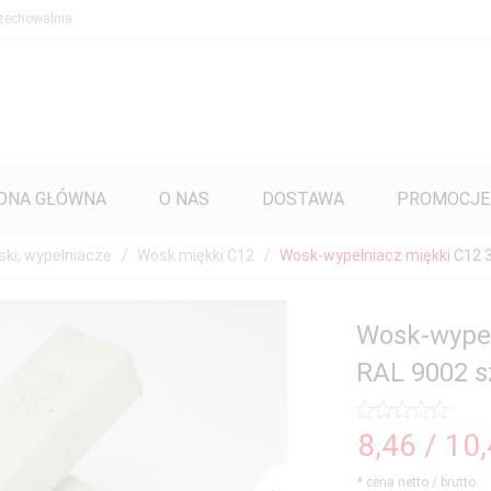
zechowalnia
ONA GŁÓWNA
O NAS
DOSTAWA
PROMOCJE
ki, wypełniacze
Wosk miękki C12
Wosk-wypełniacz miękki C12 3
Wosk-wypeł
RAL 9002 s
8,
46
/ 10
* cena netto / brutto