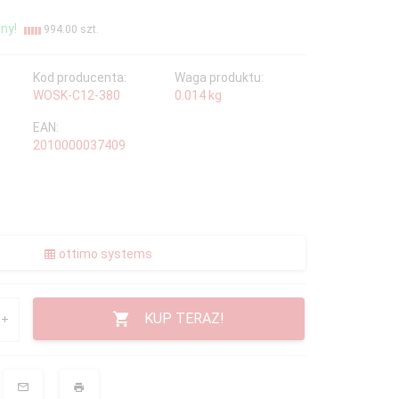
ny!
994.00 szt.
Kod producenta:
Waga produktu:
WOSK-C12-380
0.014
kg
EAN:
2010000037409
ottimo systems
KUP TERAZ!