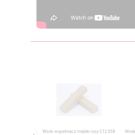
Wosk-wypełniacz miękki rysy C12 058
Wosk