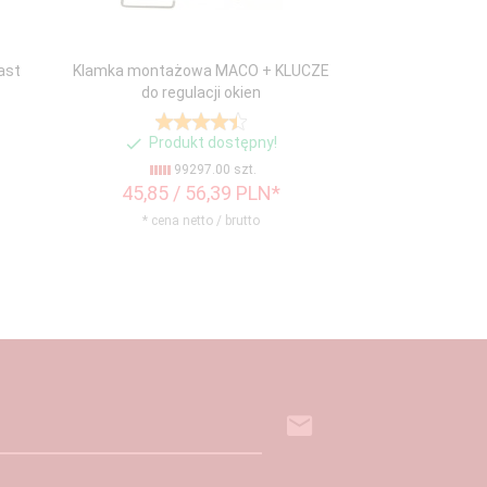
ast
Klamka montażowa MACO + KLUCZE
do regulacji okien
Produkt dostępny!
99297.00 szt.
45,
85
/ 56,39
PLN*
* cena netto / brutto