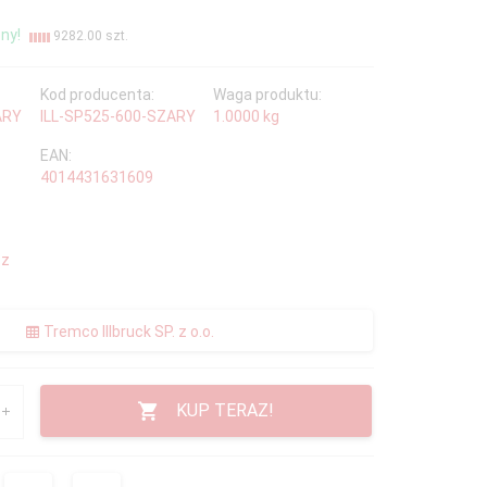
ny!
9282.00 szt.
Kod producenta:
Waga produktu:
ARY
ILL-SP525-600-SZARY
1.0000
kg
EAN:
4014431631609
 z
Tremco Illbruck SP. z o.o.
KUP TERAZ!