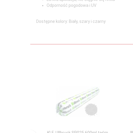
Odporność pogodowa i UV
Dostępne kolory: Biały, szary i czarny
KLEJ Illbruck SP025 600ml taśm
I