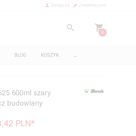
Zaloguj się
Zarejestruj mnie
0
BLOG
KOSZYK
...
P525 600ml szary
cz budowlany
3,42
PLN*