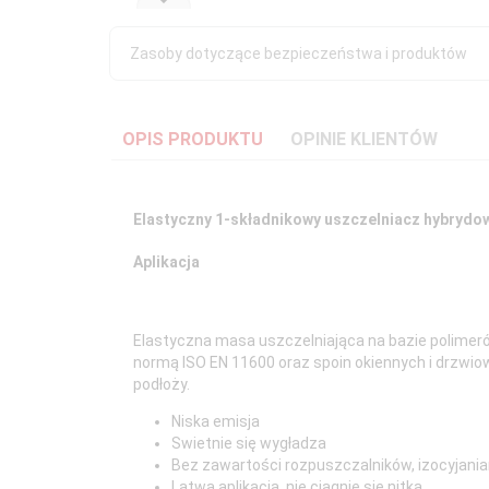
Zasoby dotyczące bezpieczeństwa i produktów
OPIS PRODUKTU
OPINIE KLIENTÓW
Elastyczny 1-składnikowy uszczelniacz hybrydow
Aplikacja
Elastyczna masa uszczelniająca na bazie polimeró
normą ISO EN 11600 oraz spoin okiennych i drzwi
podłoży.
Niska emisja
Swietnie się wygładza
Bez zawartości rozpuszczalników, izocyjanian
Latwa aplikacja, nie ciągnie się nitka