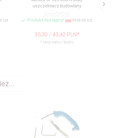
uszczelniacz budowlany
uszczelni
Produkt dostępny!
Produkt dost
 szt.
9598.00 szt.
35,
30
/ 43,42
PLN*
35,
30
/ 
* cena netto / brutto
* cena n
eż...