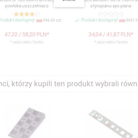
powłoka uszczelniacz
styropianu xps piana
Produkt dostępny!
Produkt dostępny!
996.00 szt.
9691.00
47,
32
/ 58,20
PLN*
34,
04
/ 41,87
PLN*
* cena netto / brutto
* cena netto / brutto
nci, którzy kupili ten produkt wybrali równi