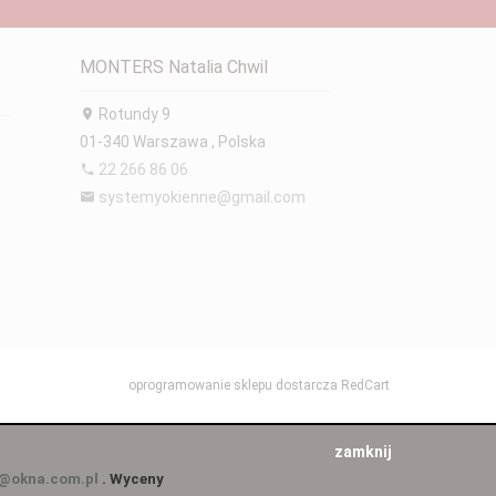
MONTERS Natalia Chwil
Rotundy 9
01-340
Warszawa
,
Polska
22 266 86 06
systemyokienne@gmail.com
oprogramowanie sklepu dostarcza
RedCart
zamknij
@okna.com.pl
. Wyceny