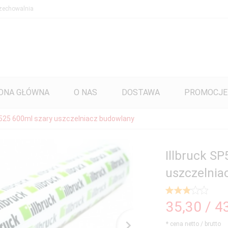
zechowalnia
ONA GŁÓWNA
O NAS
DOSTAWA
PROMOCJE
P525 600ml szary uszczelniacz budowlany
Illbruck S
uszczelnia
35,
30
/ 4
* cena netto / brutto