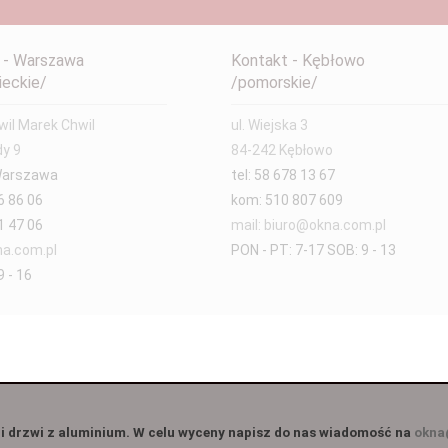
 - Warszawa
Kontakt - Kębłowo
eckie/
/pomorskie/
il Marek Chwil
ul. Wiejska 3
dy 9
84-242 Kębłowo
Warszawa
tel: 58 678 13 67
6 86 06
kom: 510 807 609
1 47 06
mail: biuro@okna.com.pl
a.com.pl
PON - PT: 7-17 SOB: 9 - 13
 - 16
i drzwi z aluminium. W celu wyceny napisz do nas wiadomość na
okna