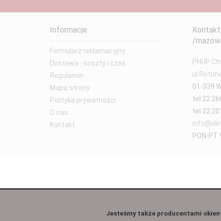
Informacje
Kontakt
/mazowi
Formularz reklamacyjny
PHUP Chw
Dostawa - koszty i czas
ul Rotun
Regulamin
01-339 
Mapa strony
tel 22 26
Polityka prywatności
tel 22 20
O nas
info@okn
Kontakt
PON-PT 9
Jesteśmy także producentami okien 