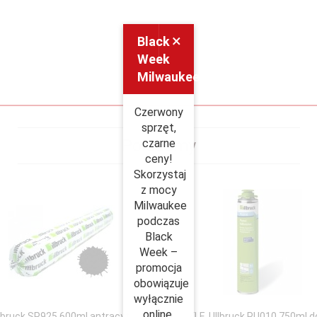
×
Black
Week
Milwaukee
Czerwony
sprzęt,
Polecamy
czarne
ceny!
Skorzystaj
z mocy
Milwaukee
podczas
Black
Week –
promocja
obowiązuje
wyłącznie
online.
llbruck SP925 600ml antracyt
KLEJ Illbruck PU010 750ml d