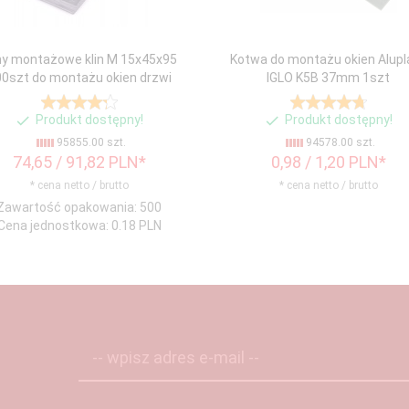
iny montażowe klin M 15x45x95
Kotwa do montażu okien Alupl
0szt do montażu okien drzwi
IGLO K5B 37mm 1szt
Produkt dostępny!
Produkt dostępny!
95855.00 szt.
94578.00 szt.
74,
65
/ 91,82
PLN*
0,
98
/ 1,20
PLN*
* cena netto / brutto
* cena netto / brutto
Zawartość opakowania: 500
Cena jednostkowa: 0.18 PLN
-- wpisz adres e-mail --