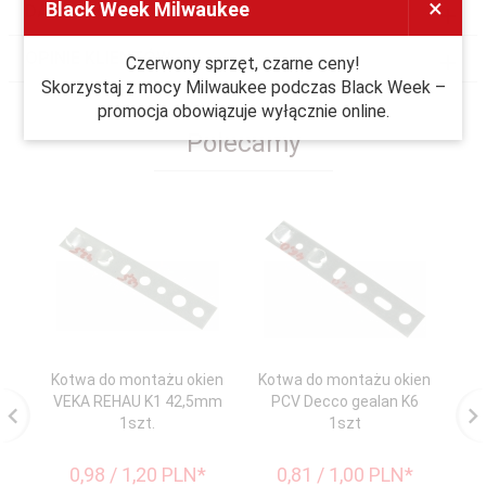
×
Black Week Milwaukee
DANE TECHNICZNE
OPINIE KLIENTÓW
Czerwony sprzęt, czarne ceny!
Skorzystaj z mocy Milwaukee podczas Black Week –
promocja obowiązuje wyłącznie online.
Polecamy
Kotwa do montażu okien
Kotwa do montażu okien
Ko
VEKA REHAU K1 42,5mm
PCV Decco gealan K6
1szt.
1szt
0,
98
/ 1,20
PLN*
0,
81
/ 1,00
PLN*