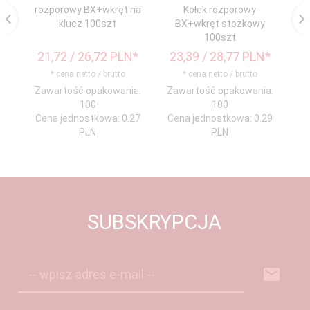
rozporowy BX+wkręt na
Kołek rozporowy
klucz 100szt
BX+wkręt stożkowy
100szt
21,
72
/ 26,72
PLN*
23,
39
/ 28,77
PLN*
* cena netto / brutto
* cena netto / brutto
Zawartość opakowania:
Zawartość opakowania:
Za
100
100
Cena jednostkowa: 0.27
Cena jednostkowa: 0.29
Ce
PLN
PLN
SUBSKRYPCJA
-- wpisz adres e-mail --