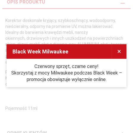
OPIS PRODUKTU
Korektor doskonale kryjący, szybkoschnący, wodoodporny,
nieścieralny, odporny na promienie UV, można lakierować.
Idealny do barwienia krawędzi mebli, naroży
okiennych, drzwiowych i innych uszkodzeń na powierzchniach
okien, drzwi, mebli, płyt z drewna, pcv, ALUMINIUM, płyt i tworzyw
×
sztucznych. Do zastosowań wewnątrz pomieszczeń i na
Black Week Milwaukee
zewnątrz. Farba odporna na działanie światła i czynników
atmosferycznych.
Czerwony sprzęt, czarne ceny!
Pisak Kanten-fix Okno Premium występuje też pod nazwami:
Skorzystaj z mocy Milwaukee podczas Black Week –
Kantenfix, Flamaster, Marker do profili, Mazak do profili, Korektor
promocja obowiązuje wyłącznie online.
do profili okien oraz Fensterfix.
Pojemność 11ml