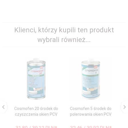
Klienci, którzy kupili ten produkt
wybrali również...
Cosmofen 20 środek do
Cosmofen 5 środek do
Ol
czyszczenia okien PCV
polerowania okien PCV
b
31,
80
/ 39,12
PLN*
32,
46
/ 39,92
PLN*
2