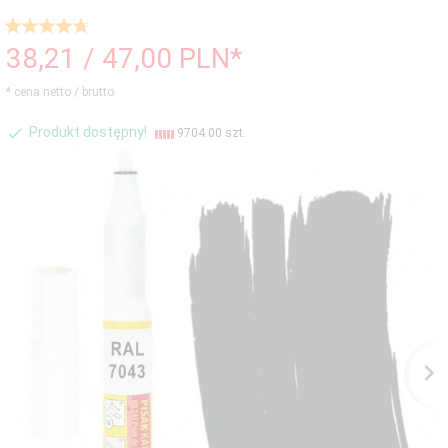
38,
21
/ 47,00
PLN*
* cena netto / brutto
Produkt dostępny!
9704.00 szt.