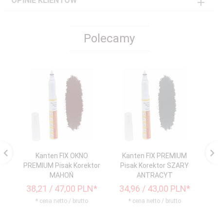
OPINIE KLIENTÓW
Polecamy
Kanten FIX OKNO
Kanten FIX PREMIUM
PREMIUM Pisak Korektor
Pisak Korektor SZARY
PR
MAHOŃ
ANTRACYT
38,
21
/ 47,00
PLN*
34,
96
/ 43,00
PLN*
3
* cena netto / brutto
* cena netto / brutto