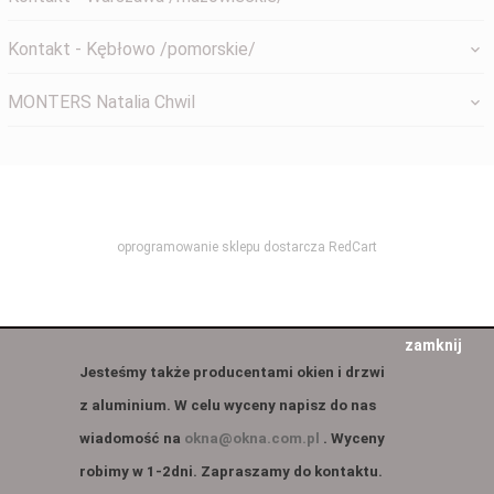
Kontakt - Kębłowo /pomorskie/
MONTERS Natalia Chwil
systemyokienne@gmail.com
oprogramowanie sklepu dostarcza
RedCart
zamknij
Jesteśmy także producentami okien i drzwi
z aluminium. W celu wyceny napisz do nas
wiadomość na
okna@okna.com.pl
. Wyceny
robimy w 1-2dni. Zapraszamy do kontaktu.