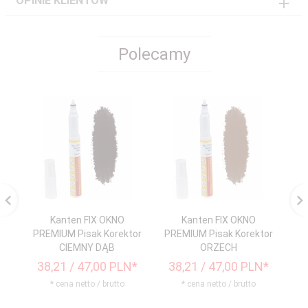
OPINIE KLIENTÓW
Polecamy
Kanten FIX OKNO
Kanten FIX OKNO
PREMIUM Pisak Korektor
PREMIUM Pisak Korektor
P
CIEMNY DĄB
ORZECH
38,
21
/ 47,00
PLN*
38,
21
/ 47,00
PLN*
3
* cena netto / brutto
* cena netto / brutto