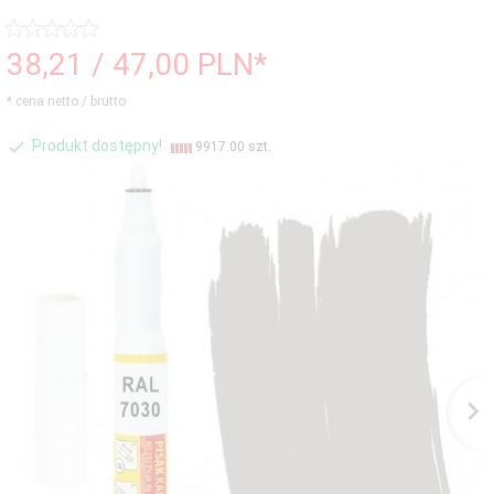
38,
21
/ 47,00
PLN*
* cena netto / brutto
Produkt dostępny!
9917.00 szt.