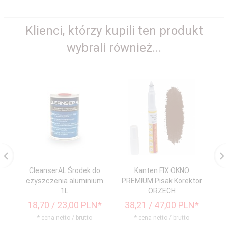
Klienci, którzy kupili ten produkt
wybrali również...
CleanserAL Środek do
Kanten FIX OKNO
czyszczenia aluminium
PREMIUM Pisak Korektor
P
1L
ORZECH
18,
70
/ 23,00
PLN*
38,
21
/ 47,00
PLN*
3
* cena netto / brutto
* cena netto / brutto