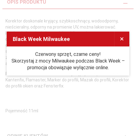
OPIS PRODUKTU
Korektor doskonale kryjący, szybkoschnący, wodoodporny,
nieścieralny, odporny na promienie UV, można lakierować.
Idealny do barwienia krawędzi mebli, naroży
×
Black Week Milwaukee
okiennych, drzwiowych i innych uszkodzeń na powierzchniach
okien, drzwi, mebli, płyt z drewna, pcv, ALUMINIUM, płyt i tworzyw
sztucznych. Do zastosowań wewnątrz pomieszczeń i na
Czerwony sprzęt, czarne ceny!
zewnątrz. Farba odporna na działanie światła i czynników
Skorzystaj z mocy Milwaukee podczas Black Week –
atmosferycznych.
promocja obowiązuje wyłącznie online.
Pisak Kanten-fix Okno Premium występuje też pod nazwami:
Kantenfix, Flamaster, Marker do profili, Mazak do profili, Korektor
do profili okien oraz Fensterfix.
Pojemność 11ml