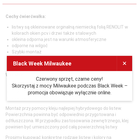
Cechy ćwierćwałka:
listwy są okleinowane orginalną niemiecką folią RENOLIT w
kolorach okien pcv i drzwi także stalowych
okleina odporna jest na warunki atmosferyczne
odporne na wilgoć
Szybki montaż
bogata gama kolorystyczna
×
Black Week Milwaukee
Nie zawiera ołowiu
Wymiary:
Czerwony sprzęt, czarne ceny!
Skorzystaj z mocy Milwaukee podczas Black Week –
długość: 2,45m
Rozmiar trójkąta wpisanego: 14x14mm
promocja obowiązuje wyłącznie online.
Szerokość w najszerszym punkcie: 19mm
Montaż przy pomocy kleju najlepiej hybrydowego do listew.
Powierzchnia powinna być odpowiednio przygotowana i
odtłuszczona. W przypadku zastosowania zewnętrznego, klej
powinien być umieszczony pod całą powierzchnią listwy.
Prosimy kupować konkretne rodzaje listew i kolory na