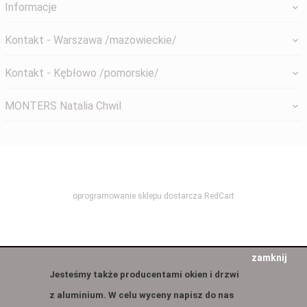
Informacje
Kontakt - Warszawa /mazowieckie/
Kontakt - Kębłowo /pomorskie/
MONTERS Natalia Chwil
systemyokienne@gmail.com
oprogramowanie sklepu dostarcza
RedCart
zamknij
Jesteśmy także producentami okien i drzwi
z aluminium. W celu wyceny napisz do nas