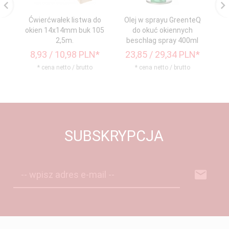
Ćwierćwałek listwa do
Olej w sprayu GreenteQ
K
okien 14x14mm buk 105
do okuć okiennych
2,5m.
beschlag spray 400ml
8,
93
/ 10,98
PLN*
23,
85
/ 29,34
PLN*
9
* cena netto / brutto
* cena netto / brutto
SUBSKRYPCJA
-- wpisz adres e-mail --