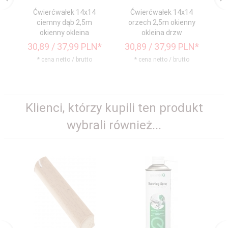
Ćwierćwałek 14x14
Ćwierćwałek 14x14
ciemny dąb 2,5m
orzech 2,5m okienny
a
okienny okleina
okleina drzw
30,
89
/ 37,99
PLN*
30,
89
/ 37,99
PLN*
3
* cena netto / brutto
* cena netto / brutto
Klienci, którzy kupili ten produkt
wybrali również...