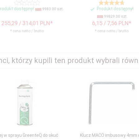
rodukt dostępny!
Produkt dostępny!
9983.00 szt.
99829.00 szt.
255,
29
/ 314,01
PLN*
6,
15
/ 7,56
PLN*
* cena netto / brutto
* cena netto / brutto
nci, którzy kupili ten produkt wybrali równi
ej w sprayu GreenteQ do okuć
Klucz MACO imbusowy 4mm 