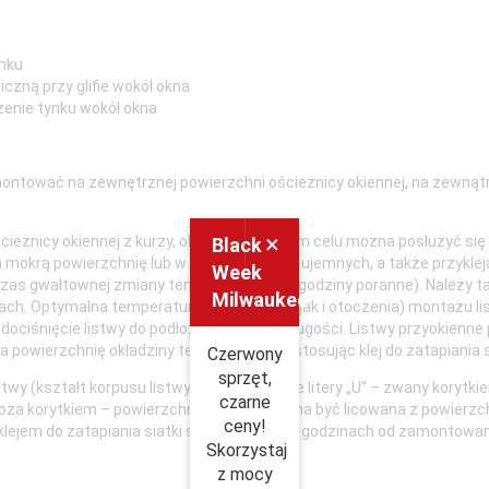
ynku
czną przy glifie wokół okna
zenie tynku wokół okna
 montować na zewnętrznej powierzchni ościeżnicy okiennej, na zewną
×
eżnicy okiennej z kurzy, oleju, brudu. W tym celu można posłużyć si
Black
a mokrą powierzchnię lub w temperaturach ujemnych, a także przyklej
Week
as gwałtownej zmiany temperatury – np. godziny poranne). Należy ta
Milwaukee
ch. Optymalna temperatura (powierzchni jak i otoczenia) montażu liste
 dociśnięcie listwy do podłoża na całej jej długości. Listwy przyokie
a powierzchnię okładziny termicznej (glif) stosując klej do zatapiania s
Czerwony
sprzęt,
twy (kształt korpusu listwy jest w kształcie litery „U” – zwany korytk
czarne
oza korytkiem – powierzchnia tynku powinna być licowana z powierzchn
ceny!
lejem do zatapiania siatki szklanej po kilku godzinach od zamontowani
Skorzystaj
z mocy