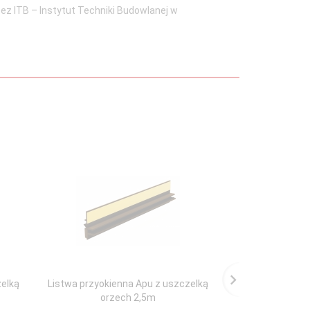
z ITB – Instytut Techniki Budowlanej w
zelką
Listwa przyokienna Apu z uszczelką
Listwa przyoki
orzech 2,5m
uszcz. 