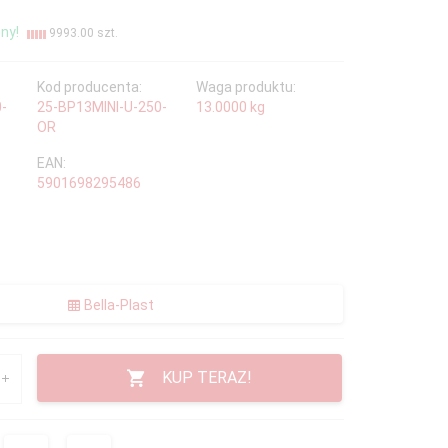
ny!
9993.00 szt.
Kod producenta:
Waga produktu:
0-
25-BP13MINI-U-250-
13.0000
kg
OR
EAN:
5901698295486
Bella-Plast
KUP TERAZ!