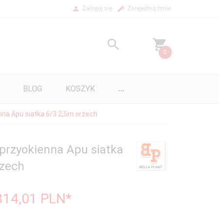
Zaloguj się
Zarejestruj mnie
0
BLOG
KOSZYK
...
nna Apu siatka 6/3 2,5m orzech
 przyokienna Apu siatka
rzech
314,01
PLN*