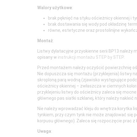
Walory użytkowe
:
brak pęknięć na styku ościeżnicy okiennej i t
brak dostawania się wody pod okładzinę termi
równe, estetyczne oraz prostolinijne wykońc
Montaż
:
Listwy dylatacyjne przyokienne serii BP13 należy
opisany w
instrukcji montażu STEP by STEP
.
Przed montażem należy oczyścić powierzchnię ości
Nie dopuszcza się montażu (przyklejenia) listwy n
skroploną parą wodną (zjawisko występujące podcz
ościeżnicy okiennej – zwłaszcza w ciemnych kolora
przyklejeniu listwy do ościeżnicy zaleca się mocne
głównego pas siatki szklanej, który należy nakleić n
Nie należy wprowadzać kleju do wnętrza korytka lis
tynkiem, przy czym tynk nie może znajdować się p
korpusu głównego). Zaleca się rozpoczęcie prac z k
Uwaga
: