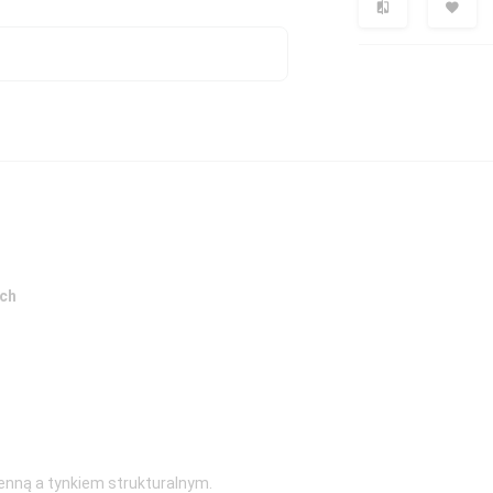
ech
enną a tynkiem strukturalnym.