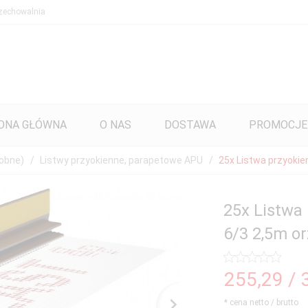
zechowalnia
ONA GŁÓWNA
O NAS
DOSTAWA
PROMOCJE
dobne)
Listwy przyokienne, parapetowe APU
25x Listwa przyokie
25x Listwa
6/3 2,5m o
255,
29
/ 
* cena netto / brutto