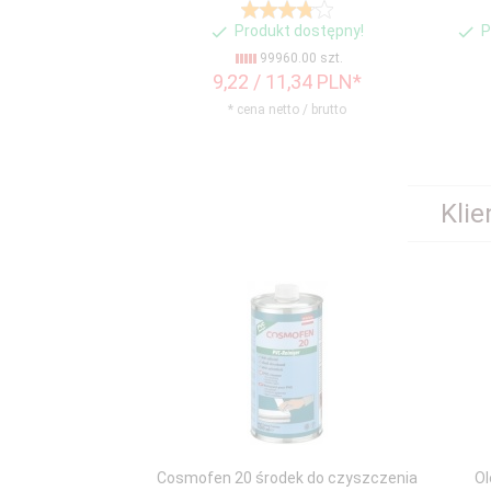
Produkt dostępny!
P
99960.00 szt.
9,
22
/ 11,34
PLN*
* cena netto / brutto
Klie
Cosmofen 20 środek do czyszczenia
Ol