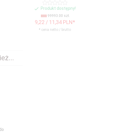
Produkt dostępny!
Produ
99993.00 szt.
99
9,
22
/ 11,34
PLN*
11,
13
/ 
* cena netto / brutto
* cena n
eż...
do