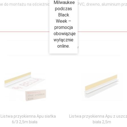
Milwaukee
e do montażu na ościeżnicach okiennych PVC, drewno, aluminium prze
podczas
Black
Week –
promocja
obowiązuje
wyłącznie
online.
Polecamy
 Listwa przyokienna Apu siatka
Listwa przyokienna Apu z uszc
6/3 2,5m biała
biała 2,5m