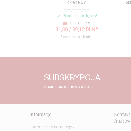
okien PCV
ok
Produkt dostępny!
98851.00 szt.
31,
80
/ 39,12
PLN*
* cena netto / brutto
SUBSKRYPCJA
Zapisz się do newslettera:
Informacje
Kontakt
/mazowi
Formularz reklamacyjny