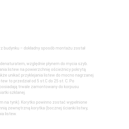
trz budynku – dokładny sposób montażu został
ę denaturatem, względnie płynem do mycia szyb.
ania listew na powierzchnię ościeżnicy pokrytą
kże unikać przyklejania listew do mocno nagrzanej
w to przedział od 5 st.C do 25 st. C. Po
nne posiadają trwale zamontowany do korpusu
iatki szklanej.
iem na tynk). Korytko powinno zostać wypełnione
ią zewnętrzną korytka (bocznej ścianki listwy,
a listew.