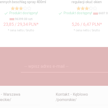
iennych beschlag spray 400ml
regulacji okuć okien
Produkt dostępny!
Produkt dostępny!
6607.00
96399.00 szt.
23,
85
/ 29,34
PLN*
5,
26
/ 6,47
PLN*
* cena netto / brutto
* cena netto / brutto
-- wpisz adres e-mail --
 - Warszawa
Kontakt - Kębłowo
eckie/
/pomorskie/