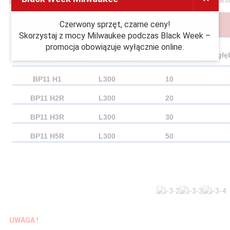
parametrach wytrzymałościowych. Listwy z folią ochronną niebie
Czerwony sprzęt, czarne ceny!
BP11 LISTWY PCV DO BONIOWANIA BEZ SIATKI
Skorzystaj z mocy Milwaukee podczas Black Week –
promocja obowiązuje wyłącznie online.
nazwa
długość *
szerokość (mm)
głę
BP11 H1
L300
10
BP11 H2R
L300
20
BP11 H3R
L300
30
BP11 H5R
L300
50
UWAGA !