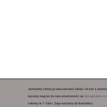
Jesteśmy także producentami okien i drzwi z alumi
wyceny napisz do nas wiadomość na
okna@okna.co
robimy w 1-2dni. Zapraszamy do kontaktu.