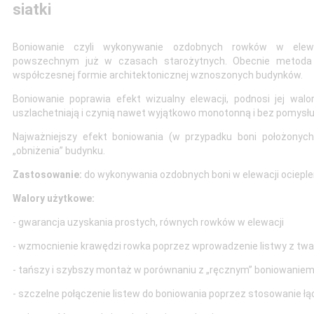
siatki
Boniowanie czyli wykonywanie ozdobnych rowków w elewac
powszechnym już w czasach starożytnych. Obecnie metod
współczesnej formie architektonicznej wznoszonych budynków.
Boniowanie poprawia efekt wizualny elewacji, podnosi jej walo
uszlachetniają i czynią nawet wyjątkowo monotonną i bez pomysłu
Najważniejszy efekt boniowania (w przypadku boni położony
„obniżenia” budynku.
Zastosowanie:
do wykonywania ozdobnych boni w elewacji ocieple
Walory użytkowe:
- gwarancja uzyskania prostych, równych rowków w elewacji
- wzmocnienie krawędzi rowka poprzez wprowadzenie listwy z tw
- tańszy i szybszy montaż w porównaniu z „ręcznym” boniowaniem
- szczelne połączenie listew do boniowania poprzez stosowanie łą