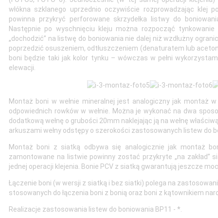
włókna szklanego uprzednio oczywiście rozprowadzając klej po
powinna przykryć perforowane skrzydełka listwy do boniowan
Następnie po wyschnięciu kleju można rozpocząć tynkowanie el
„dochodzić” na listwę do boniowania nie dalej niż wzdłużny ogranic
poprzedzić osuszeniem, odtłuszczeniem (denaturatem lub acetonem)
boni będzie taki jak kolor tynku – wówczas w pełni wykorzystam
elewacji.
Montaż boni w wełnie mineralnej jest analogiczny jak montaż w
odpowiednich rowków w wełnie. Można je wykonać na dwa spos
dodatkową wełnę o grubości 20mm naklejając ją na wełnę właści
arkuszami wełny odstępy o szerokości zastosowanych listew do b
Montaż boni z siatką odbywa się analogicznie jak montaż boni
zamontowane na listwie powinny zostać przykryte „na zakład” si
jednej operacji klejenia. Bonie PCV z siatką gwarantują jeszcze mo
Łączenie boni (w wersji z siatką i bez siatki) polega na zastosowan
stosowanych do łączenia boni z bonią oraz boni z kątownikiem 
Realizacje zastosowania listew do boniowania BP11 - *.