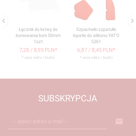
Łącznik do listwy do
Szpachelki szpatułki
Li
boniowania boni 50mm
łopatki do silikonu YATO
s
1szt
5261
7,
28
/ 8,95
PLN*
6,
87
/ 8,45
PLN*
2
* cena netto / brutto
* cena netto / brutto
SUBSKRYPCJA
-- wpisz adres e-mail --