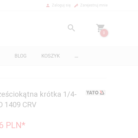
Zaloguj się
Zarejestruj mnie
0
BLOG
KOSZYK
...
eściokątna krótka 1/4-
 1409 CRV
96
PLN*