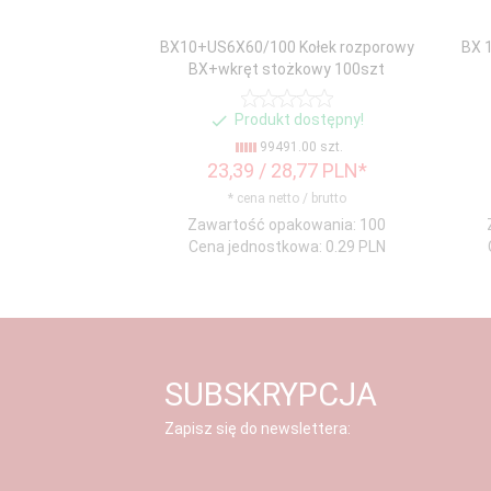
BX10+US6X60/100 Kołek rozporowy
BX 1
BX+wkręt stożkowy 100szt
Produkt dostępny!
99491.00 szt.
23,
39
/ 28,77
PLN*
* cena netto / brutto
Zawartość opakowania: 100
Cena jednostkowa: 0.29 PLN
SUBSKRYPCJA
Zapisz się do newslettera: