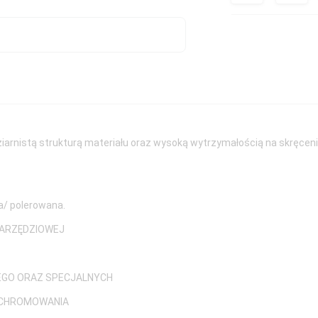
oziarnistą strukturą materiału oraz wysoką wytrzymałością na skręce
/ polerowana.
NARZĘDZIOWEJ
EGO ORAZ SPECJALNYCH
. CHROMOWANIA