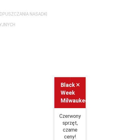
DPUSZCZANIA NASADKI
ZYJNYCH
×
Black
Week
Milwaukee
Czerwony
sprzęt,
czarne
ceny!