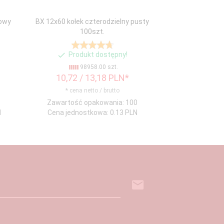
owy
BX 12x60 kołek czterodzielny pusty
100szt.
Produkt dostępny!
98958.00 szt.
10,
72
/ 13,18
PLN*
* cena netto / brutto
Zawartość opakowania: 100
N
Cena jednostkowa: 0.13 PLN