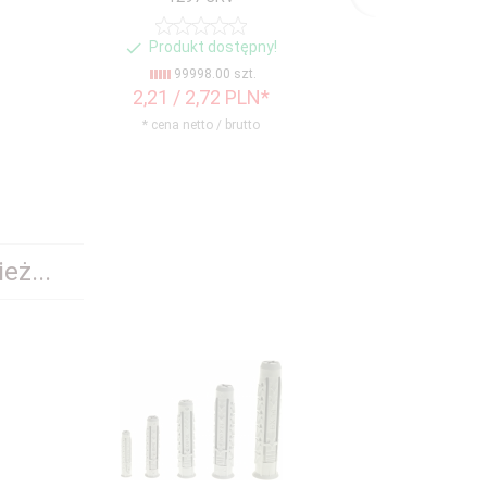
Produkt dostępny!
Produ
99998.00 szt.
99
2,
21
/ 2,72
PLN*
34,
35
/ 
* cena netto / brutto
* cena n
eż...