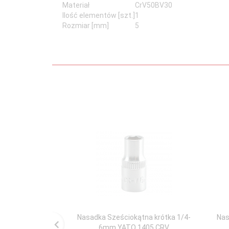
Materiał
CrV50BV30
Ilość elementów [szt.]
1
Rozmiar [mm]
5
Nasadka Sześciokątna krótka 1/4-
Nas
6mm YATO 1405 CRV