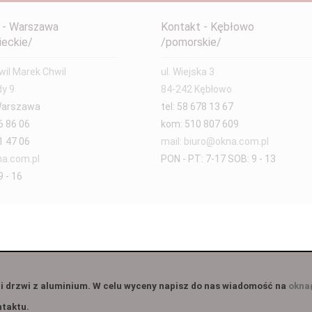
 - Warszawa
Kontakt - Kębłowo
eckie/
/pomorskie/
il Marek Chwil
ul. Wiejska 3
dy 9
84-242 Kębłowo
Warszawa
tel: 58 678 13 67
6 86 06
kom: 510 807 609
1 47 06
mail: biuro@okna.com.pl
a.com.pl
PON - PT: 7-17 SOB: 9 - 13
 - 16
i drzwi z aluminium. W celu wyceny napisz do nas wiadomość na
okna
ntaktu.