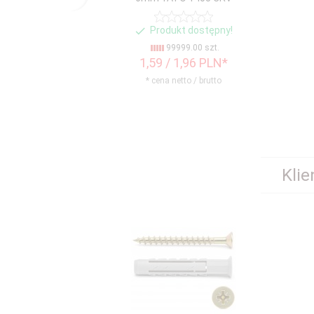
Produkt dostępny!
99999.00 szt.
1,
59
/ 1,96
PLN*
* cena netto / brutto
Klie