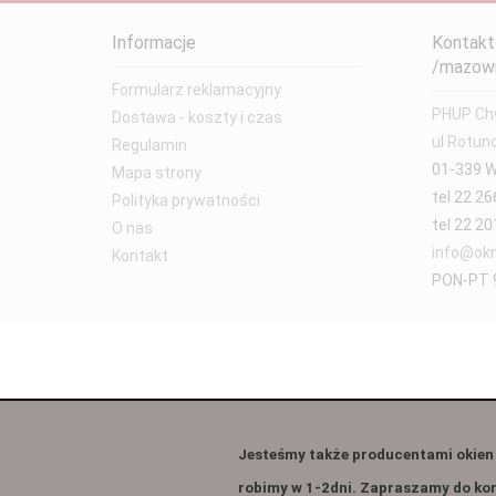
Informacje
Kontakt
/mazowi
Formularz reklamacyjny
PHUP Chw
Dostawa - koszty i czas
ul Rotun
Regulamin
01-339 
Mapa strony
tel 22 26
Polityka prywatności
tel 22 20
O nas
info@okn
Kontakt
PON-PT 9
Jesteśmy także producentami okien 
robimy w 1-2dni. Zapraszamy do ko