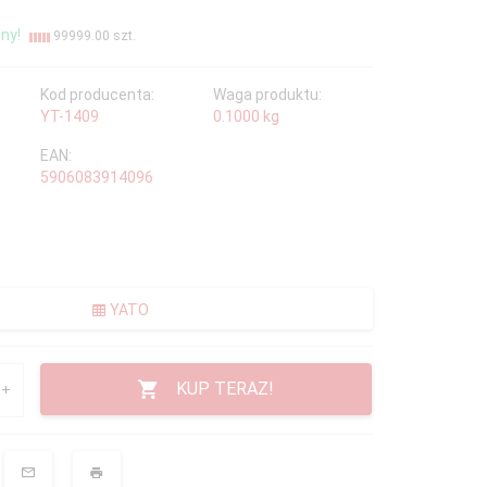
ny!
99999.00 szt.
Kod producenta:
Waga produktu:
YT-1409
0.1000
kg
EAN:
5906083914096
YATO
KUP TERAZ!