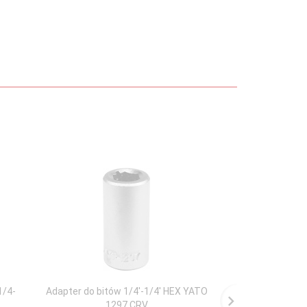
1/4-
Adapter do bitów 1/4'-1/4' HEX YATO
Grzechotka wygi
1297 CRV
YATO 