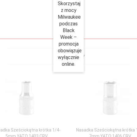
Skorzystaj
z mocy
Milwaukee
podczas
Black
Week –
promocja
obowiązuje
Polecamy
wyłącznie
online.
adka Sześciokątna krótka 1/4-
Nasadka Sześciokątna krótka 
5mm YATO 1403 CRV
7mm YATO 1406 CRV