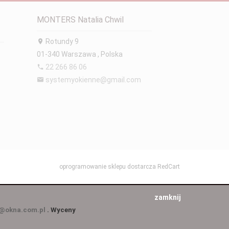
MONTERS Natalia Chwil
Rotundy 9
01-340
Warszawa
,
Polska
22 266 86 06
systemyokienne@gmail.com
oprogramowanie sklepu dostarcza
RedCart
zamknij
@okna.com.pl
. Wyceny