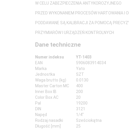
W CELU ZABEZPIECZENIA ANTYKOROZYJNEGO
PRZED WYKONANIEM PROCESÓW HARTOWANIA I O
PODDAWANE SĄ KALIBRACJI ZA POMOCĄ PRECY
PRZYMIARÓW I URZĄDZEŃ KONTROLNYCH
Dane techniczne
Numer indeksu
YT-1403
EAN
5906083914034
Marka
Yato
Jednostka
SZT
Waga brutto (kg)
0.0130
Master Carton MC
400
Inner Box IB
200
Color Box AC
20
Pal
19200
DIN
3121
Napęd
1/4"
Rodzaj nasadki
Sześciokątna
Długość [mm]
25