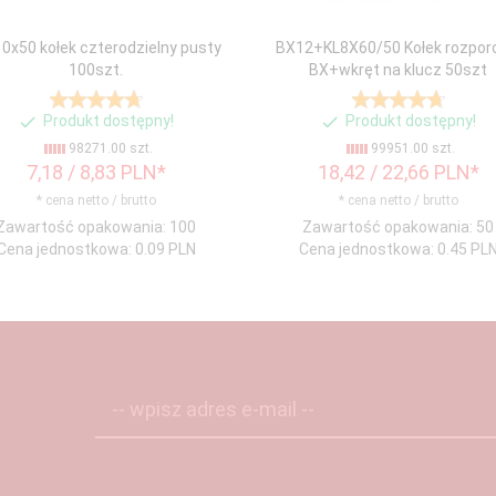
0x50 kołek czterodzielny pusty
BX12+KL8X60/50 Kołek rozpor
100szt.
BX+wkręt na klucz 50szt
Produkt dostępny!
Produkt dostępny!
98271.00 szt.
99951.00 szt.
7,
18
/ 8,83
PLN*
18,
42
/ 22,66
PLN*
* cena netto / brutto
* cena netto / brutto
Zawartość opakowania: 100
Zawartość opakowania: 50
Cena jednostkowa: 0.09 PLN
Cena jednostkowa: 0.45 PL
-- wpisz adres e-mail --