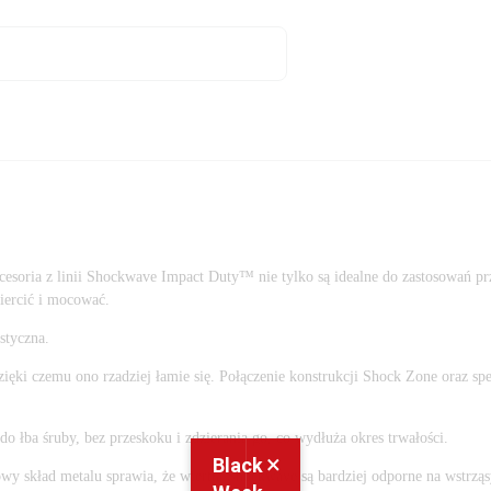
soria z linii Shockwave Impact Duty™ nie tylko są idealne do zastosowań prz
iercić i mocować.
styczna.
ięki czemu ono rzadziej łamie się. Połączenie konstrukcji Shock Zone oraz spe
o łba śruby, bez przeskoku i zdzierania go, co wydłuża okres trwałości.
×
Black
wy skład metalu sprawia, że wiertła Shockwave są bardziej odporne na wstrząs