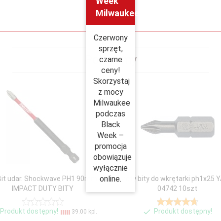
Week
Milwaukee
Czerwony
sprzęt,
Polecamy
czarne
ceny!
Skorzystaj
z mocy
Milwaukee
podczas
Black
Week –
promocja
obowiązuje
wyłącznie
online.
Bit udar. Shockwave PH1 90mm
Groty bity do wkrętarki ph1x25 
IMPACT DUTY BITY
04742 10szt
Produkt dostępny!
Produkt dostępny!
39.00 kpl.