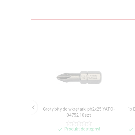
Groty bity do wkrętarki ph2x25 YATO-
1x 
04752 10szt
Produkt dostępny!