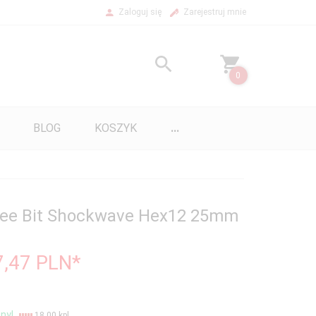
Zaloguj się
Zarejestruj mnie
0
BLOG
KOSZYK
...
kee Bit Shockwave Hex12 25mm
7,47
PLN*
ny!
18.00 kpl.