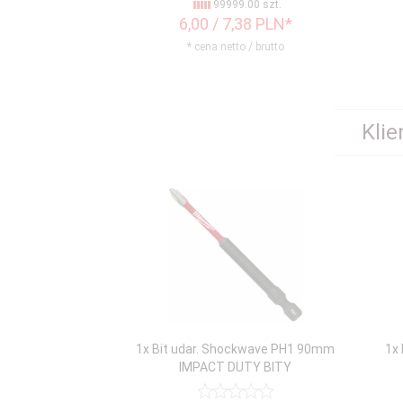
99999.00 szt.
6,
00
/ 7,38
PLN*
* cena netto / brutto
Klie
1x Bit udar. Shockwave PH1 90mm
1x
IMPACT DUTY BITY