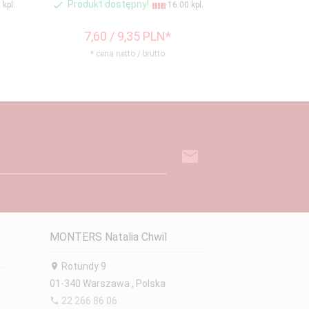
Produkt dostępny!
kpl.
16.00 kpl.
7,
60
/ 9,35
PLN*
* cena netto / brutto
MONTERS Natalia Chwil
Rotundy 9
01-340
Warszawa
,
Polska
22 266 86 06