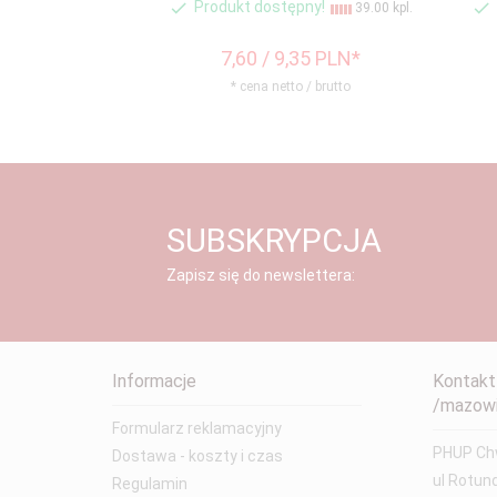
Produkt dostępny!
39.00 kpl.
7,
60
/ 9,35
PLN*
* cena netto / brutto
SUBSKRYPCJA
Zapisz się do newslettera:
Informacje
Kontakt
/mazowi
Formularz reklamacyjny
PHUP Chw
Dostawa - koszty i czas
ul Rotun
Regulamin