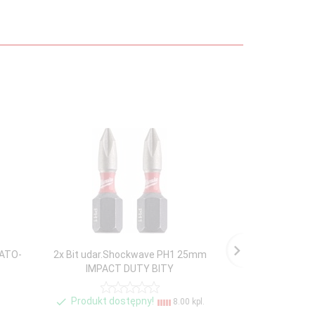
YATO-
2x Bit udar.Shockwave PH1 25mm
Groty bity do wk
IMPACT DUTY BITY
0471
Produkt dostępny!
Produ
8.00 kpl.