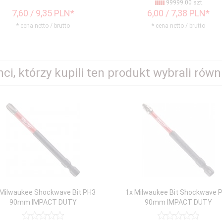
99999.00 szt.
7,
60
/ 9,35
PLN*
6,
00
/ 7,38
PLN*
* cena netto / brutto
* cena netto / brutto
nci, którzy kupili ten produkt wybrali równi
 Milwaukee Shockwave Bit PH3
1x Milwaukee Bit Shockwave 
90mm IMPACT DUTY
90mm IMPACT DUTY