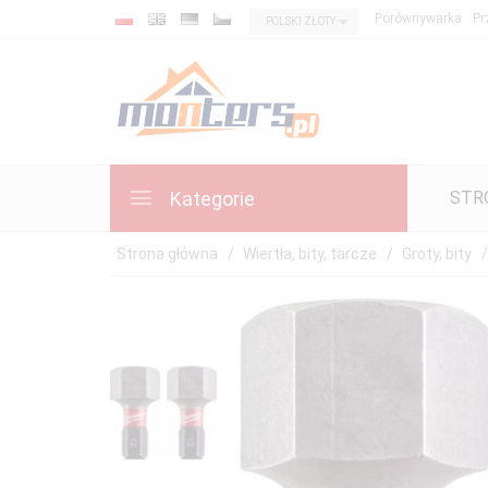
rwony
currency_h
Porównywarka
Pr
POLSKI ZŁOTY
zęt,
rne
y!
zystaj
y
waukee
Kategorie
STR
czas
ck
ek
Strona główna
Wiertła, bity, tarcze
Groty, bity
mocja
wiązuje
ącznie
ne.
%
BATU
EM: