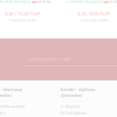
Produkt dostępny!
Produkt dostępny!
30.00 kpl.
26.00 
8,
36
/ 10,28
PLN*
6,
55
/ 8,06
PLN*
* cena netto / brutto
* cena netto / brutto
-- wpisz adres e-mail --
 - Warszawa
Kontakt - Kębłowo
eckie/
/pomorskie/
il Marek Chwil
ul. Wiejska 3
dy 9
84-242 Kębłowo