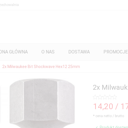
zechowalnia
ONA GŁÓWNA
O NAS
DOSTAWA
PROMOCJE
2x Milwaukee Bit Shockwave Hex12 25mm
2x Milwau
14,
20
/ 1
* cena netto / brutto
Produkt dostęp