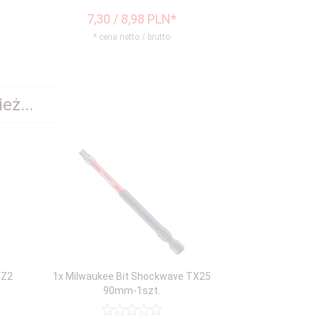
99
7,
30
/ 8,98
PLN*
6,
00
/ 
* cena netto / brutto
* cena n
eż...
PZ2
1x Milwaukee Bit Shockwave TX25
90mm-1szt.