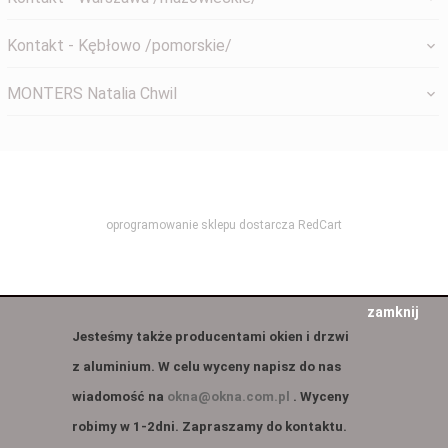
Kontakt - Kębłowo /pomorskie/
MONTERS Natalia Chwil
systemyokienne@gmail.com
oprogramowanie sklepu dostarcza
RedCart
zamknij
Jesteśmy także producentami okien i drzwi
z aluminium. W celu wyceny napisz do nas
wiadomość na
okna@okna.com.pl
. Wyceny
robimy w 1-2dni. Zapraszamy do kontaktu.