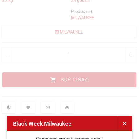
0.2
kg
24 godzin
Producent:
MILWAUKEE
MILWAUKEE
KUP TERAZ!
×
Black Week Milwaukee