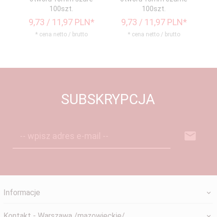
100szt.
100szt.
9,
73
/ 11,97
PLN*
9,
73
/ 11,97
PLN*
3
* cena netto / brutto
* cena netto / brutto
SUBSKRYPCJA
-- wpisz adres e-mail --
Informacje
Kontakt - Warszawa /mazowieckie/