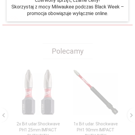
Czerwony sprzęt, czarne ceny!
Skorzystaj z mocy Milwaukee podczas Black Week –
promocja obowiązuje wyłącznie online.
OPINIE KLIENTÓW
Polecamy
2x Bit udar.Shockwave
1x Bit udar. Shockwave
G
PH1 25mm IMPACT
PH1 90mm IMPACT