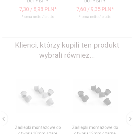
DUTY BITY
DUTY BITY
7,
30
/ 8,98
PLN*
7,
60
/ 9,35
PLN*
* cena netto / brutto
* cena netto / brutto
Klienci, którzy kupili ten produkt
wybrali również...
Zaślepki montażowe do
Zaślepki montażowe do
otworu 10mm szare
otworu 13mm czarne