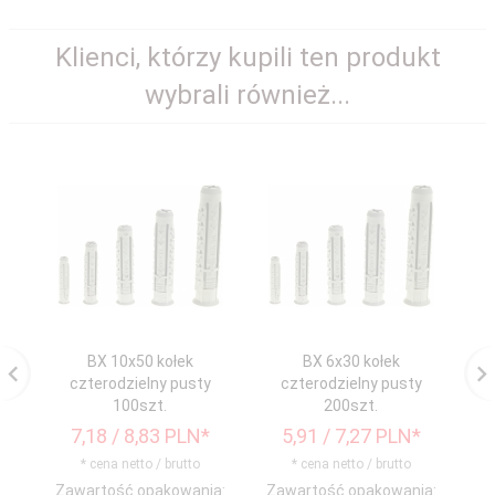
Klienci, którzy kupili ten produkt
wybrali również...
BX 10x50 kołek
BX 6x30 kołek
czterodzielny pusty
czterodzielny pusty
100szt.
200szt.
7,
18
/ 8,83
PLN*
5,
91
/ 7,27
PLN*
5
* cena netto / brutto
* cena netto / brutto
Zawartość opakowania:
Zawartość opakowania: