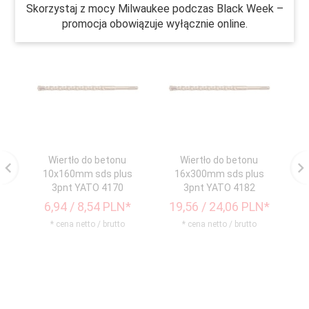
Skorzystaj z mocy Milwaukee podczas Black Week –
promocja obowiązuje wyłącznie online.
Wiertło do betonu
Wiertło do betonu
10x160mm sds plus
16x300mm sds plus
3pnt YATO 4170
3pnt YATO 4182
6,
94
/ 8,54
PLN*
19,
56
/ 24,06
PLN*
* cena netto / brutto
* cena netto / brutto