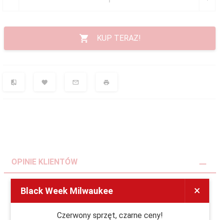
KUP TERAZ!
OPINIE KLIENTÓW
×
Black Week Milwaukee
Polecamy
Czerwony sprzęt, czarne ceny!