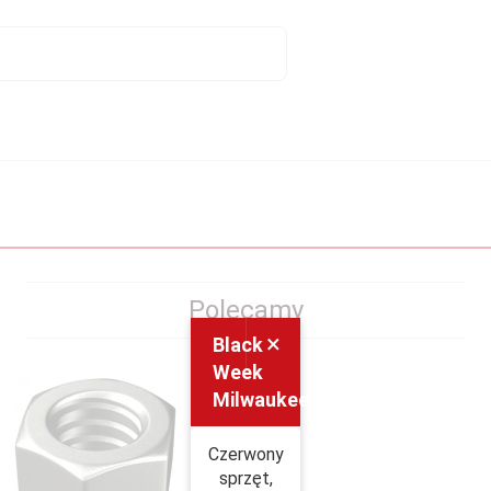
Polecamy
×
Black
Week
Milwaukee
Czerwony
sprzęt,