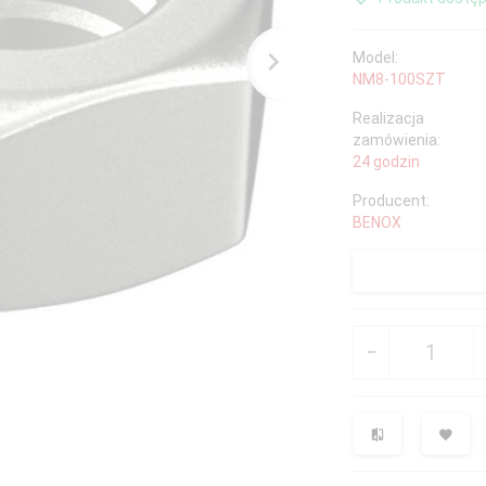
Model:
NM8-100SZT
Realizacja
zamówienia:
24 godzin
Producent:
BENOX