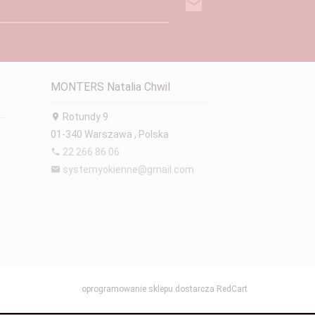
MONTERS Natalia Chwil
Rotundy 9
01-340
Warszawa
,
Polska
22 266 86 06
systemyokienne@gmail.com
oprogramowanie sklepu dostarcza
RedCart