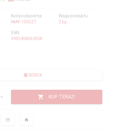
Kod producenta:
Waga produktu:
NM8-100SZT
2
kg
EAN:
5905458663058
BENOX
KUP TERAZ!