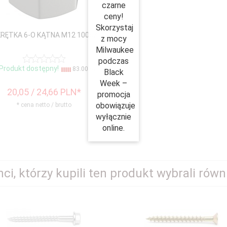
czarne
ceny!
Skorzystaj
RĘTKA 6-O KĄTNA M12 100szt
z mocy
Milwaukee
podczas
Produkt dostępny!
83.00 szt.
Black
Week –
20,
05
/ 24,66
PLN*
promocja
obowiązuje
* cena netto / brutto
wyłącznie
online.
nci, którzy kupili ten produkt wybrali równi