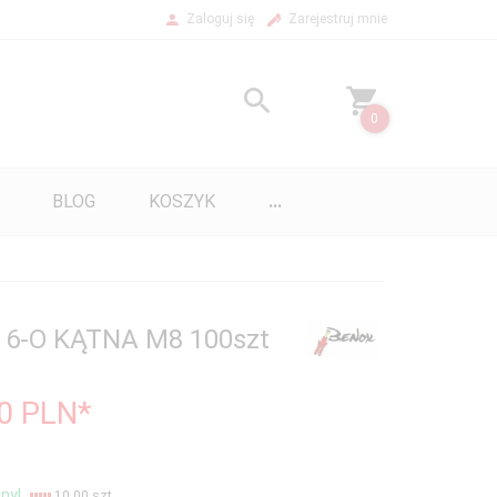
Zaloguj się
Zarejestruj mnie
0
BLOG
KOSZYK
...
6-O KĄTNA M8 100szt
00
PLN*
ny!
10.00 szt.