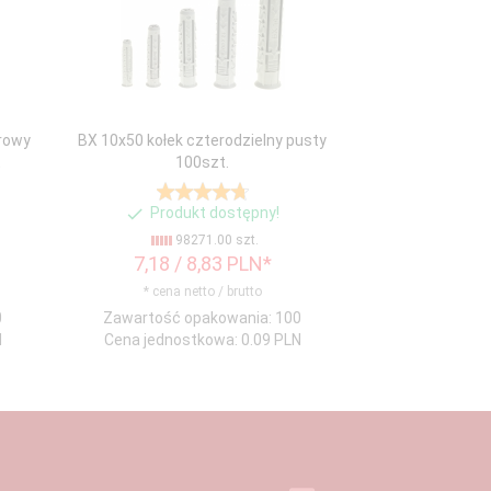
rowy
BX 10x50 kołek czterodzielny pusty
t
100szt.
Produkt dostępny!
98271.00 szt.
7,
18
/ 8,83
PLN*
* cena netto / brutto
0
Zawartość opakowania: 100
N
Cena jednostkowa: 0.09 PLN