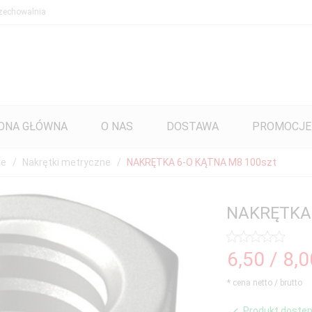
zechowalnia
ONA GŁÓWNA
O NAS
DOSTAWA
PROMOCJE
ne
Nakrętki metryczne
NAKRĘTKA 6-O KĄTNA M8 100szt
NAKRĘTKA 
6,
50
/ 8,
* cena netto / brutto
Produkt dostęp