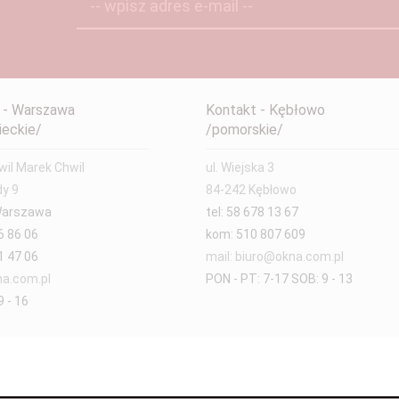
-- wpisz adres e-mail --
 - Warszawa
Kontakt - Kębłowo
eckie/
/pomorskie/
il Marek Chwil
ul. Wiejska 3
dy 9
84-242 Kębłowo
Warszawa
tel: 58 678 13 67
6 86 06
kom: 510 807 609
1 47 06
mail: biuro@okna.com.pl
a.com.pl
PON - PT: 7-17 SOB: 9 - 13
 - 16