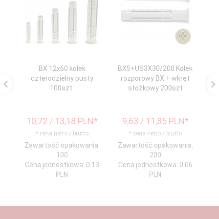
BX 12x60 kołek
BX5+US3X30/200 Kołek
BX
czterodzielny pusty
rozporowy BX + wkręt
100szt.
stożkowy 200szt
10,
72
/ 13,18
PLN*
9,
63
/ 11,85
PLN*
8
* cena netto / brutto
* cena netto / brutto
Zawartość opakowania:
Zawartość opakowania:
Za
100
200
Cena jednostkowa: 0.13
Cena jednostkowa: 0.06
Ce
PLN
PLN