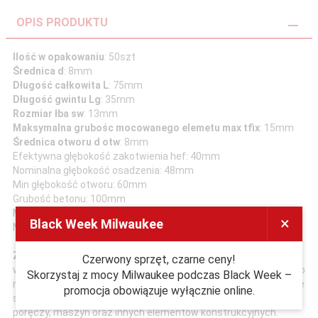
OPIS PRODUKTU
Ilość w opakowaniu
: 50szt
Średnica d
: 8mm
Długość całkowita L
: 75mm
Długość gwintu Lg
: 35mm
Rozmiar łba sw
: 13mm
Maksymalna grubośc mocowanego elemetu max tfix
: 15mm
Średnica otworu d otw
: 8mm
Efektywna głębokość zakotwienia hef: 40mm
Nominalna głębokość osadzenia: 48mm
Min głębokość otworu: 60mm
Grubość betonu: 100mm
Maksymalny moment dokręcający: 15Nm
×
Black Week Milwaukee
Minimalna odległość od krawędzi: 40mm
Zastosowanie:
Pierścieniowe kotwy rozporowe wbijane w
Czerwony sprzęt, czarne ceny!
wywiercony odpowiednio otwór w betonie stosuje sie głównie do
Skorzystaj z mocy Milwaukee podczas Black Week –
mocowania w podłożach gładkich oraz twardych. Przeznaczone
promocja obowiązuje wyłącznie online.
są min. do mocowania profili i konstrukcji metalowych, krat,
poręczy, maszyn oraz innych elementów konstrukcyjnych.