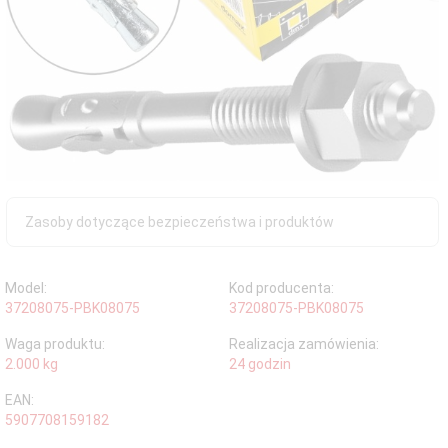
Zasoby dotyczące bezpieczeństwa i produktów
Model:
Kod producenta:
37208075-PBK08075
37208075-PBK08075
Waga produktu:
Realizacja zamówienia:
2.000
kg
24 godzin
EAN:
5907708159182