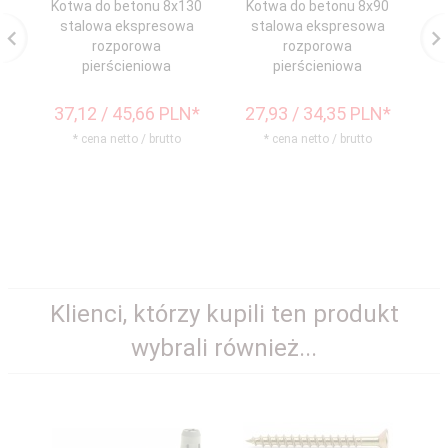
Kotwa do betonu 8x130
Kotwa do betonu 8x90
Ko
stalowa ekspresowa
stalowa ekspresowa
rozporowa
rozporowa
pierścieniowa
pierścieniowa
37,
12
/ 45,66
PLN*
27,
93
/ 34,35
PLN*
3
* cena netto / brutto
* cena netto / brutto
Klienci, którzy kupili ten produkt
wybrali również...