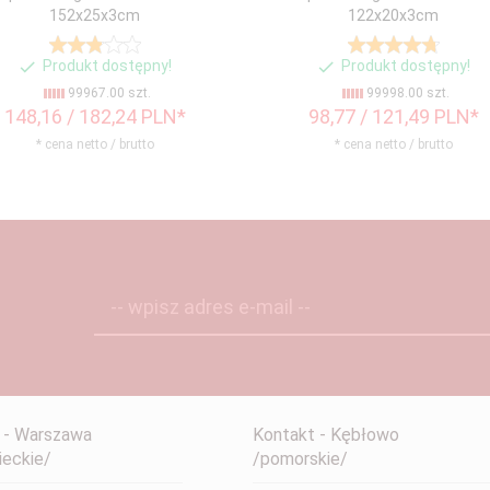
152x25x3cm
122x20x3cm
Produkt dostępny!
Produkt dostępny!
99967.00 szt.
99998.00 szt.
148,
16
/ 182,24
PLN*
98,
77
/ 121,49
PLN*
* cena netto / brutto
* cena netto / brutto
-- wpisz adres e-mail --
 - Warszawa
Kontakt - Kębłowo
eckie/
/pomorskie/