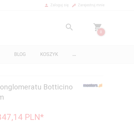
Zaloguj się
Zarejestruj mnie
0
BLOG
KOSZYK
...
konglomeratu Botticino
m
347,14
PLN*