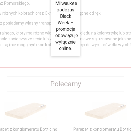
Milwaukee
az Pomorskiego.
podczas
 różnych kolorach oraz Okna typowe dostępne od ręki.
Black
Week –
z posiadamy własny transport.
promocja
lnego, który ma różne właściwości ze względu na kolorystykę lub st
obowiązuje
, małe zanieczyszczenia lub wady powierzchniowe są uznawane jako 
wyłącznie
e - nie są (nie mogą być) kontrolowane. Tolerancja do wymiarów dla wy
online.
Polecamy
apet z konglomeratu Botticino
Parapet z konglomeratu Botti