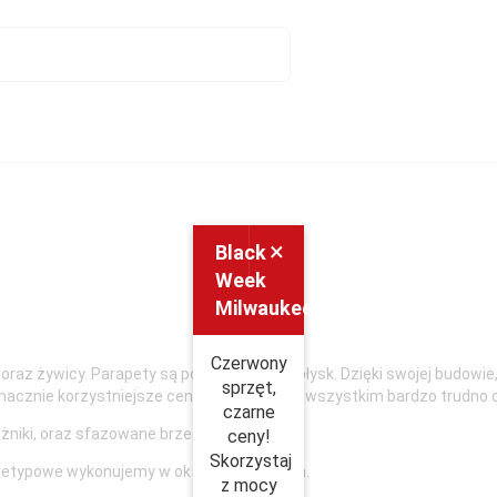
×
Black
Week
Milwaukee
Czerwony
z żywicy. Parapety są polerowane na połysk. Dzięki swojej budowie,
sprzęt,
nacznie korzystniejsze cenowo a przy tym wszystkim bardzo trudno o
czarne
niki, oraz sfazowane brzegi.
ceny!
Skorzystaj
nietypowe wykonujemy w ok 7 dni roboczych.
z mocy