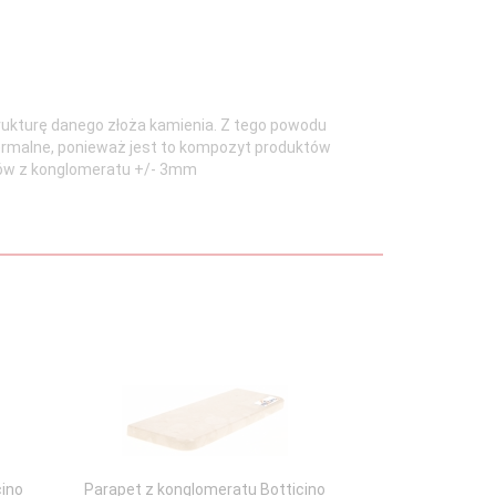
rukturę danego złoża kamienia. Z tego powodu
normalne, ponieważ jest to kompozyt produktów
robów z konglomeratu +/- 3mm
cino
Parapet z konglomeratu Botticino
Parapet z kong