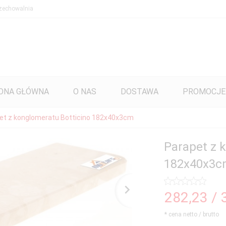
zechowalnia
ONA GŁÓWNA
O NAS
DOSTAWA
PROMOCJE
et z konglomeratu Botticino 182x40x3cm
Parapet z 
182x40x3c
282,
23
/ 
* cena netto / brutto