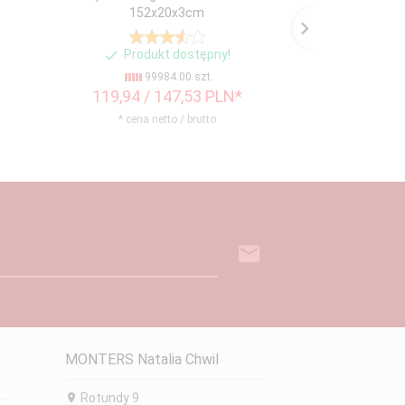
152x20x3cm
122
Produkt dostępny!
Produ
99984.00 szt.
99
119,
94
/ 147,53
PLN*
141,
10
/ 
* cena netto / brutto
* cena n
MONTERS Natalia Chwil
Rotundy 9