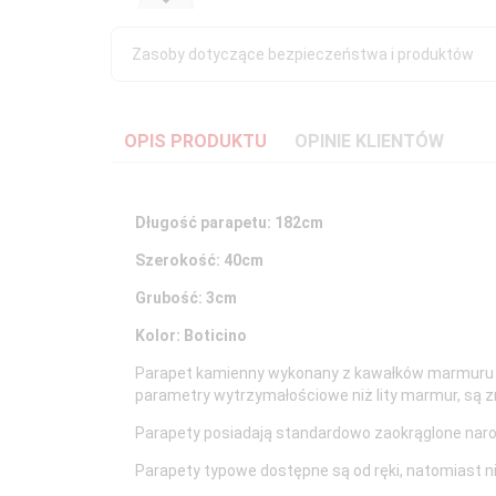
Zasoby dotyczące bezpieczeństwa i produktów
OPIS PRODUKTU
OPINIE KLIENTÓW
Długość parapetu: 182cm
Szerokość: 40cm
Grubość: 3cm
Kolor: Boticino
Parapet kamienny wykonany z kawałków marmuru ora
parametry wytrzymałościowe niż lity marmur, są z
Parapety posiadają standardowo zaokrąglone naroż
Parapety typowe dostępne są od ręki, natomiast 