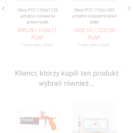
Okno PCV 1165x1135
Okno PCV 1165x1435
O
uchylno-rozwierne
uchylno-rozwierne lewe
prawe białe
białe
899,
28
/ 1106,11
1006,
10
/ 1237,50
1
PLN*
PLN*
* cena netto / brutto
* cena netto / brutto
Klienci, którzy kupili ten produkt
wybrali również...