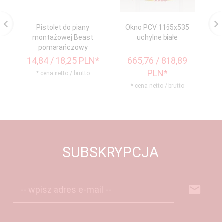
Pistolet do piany
Okno PCV 1165x535
O
montażowej Beast
uchylne białe
pomarańczowy
14,
84
/ 18,25
PLN*
665,
76
/ 818,89
1
PLN*
* cena netto / brutto
* cena netto / brutto
SUBSKRYPCJA
-- wpisz adres e-mail --