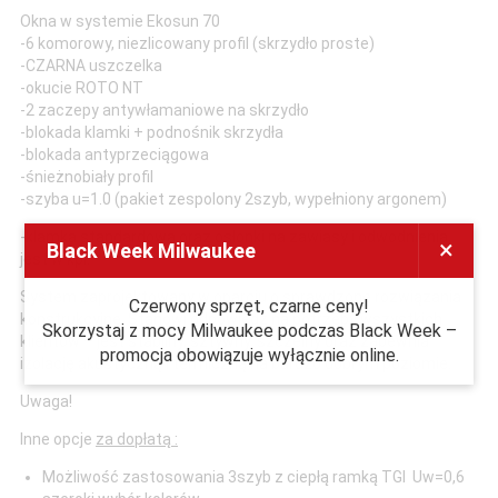
Okna w systemie Ekosun 70
-6 komorowy, niezlicowany profil (skrzydło proste)
-CZARNA uszczelka
-okucie ROTO NT
-2 zaczepy antywłamaniowe na skrzydło
-blokada klamki + podnośnik skrzydła
-blokada antyprzeciągowa
-śnieżnobiały profil
-szyba u=1.0 (pakiet zespolony 2szyb, wypełniony argonem)
-klamka standardowa oraz osłonki na zawiasy i odwodnienia
×
Black Week Milwaukee
jest w kpl.
System zaprojektowany w oparciu o sprawdzone rozwiązania
Czerwony sprzęt, czarne ceny!
konstrukcyjne. Stanowi odpowiedź na potrzeby wszystkich
Skorzystaj z mocy Milwaukee podczas Black Week –
klientów – jest stabilny, sztywny, szczelny oraz zapewnia
promocja obowiązuje wyłącznie online.
izolację akustyczną i termiczną na bardzo dobrym poziomie.
Uwaga!
Inne opcje
za dopłatą :
Możliwość zastosowania 3szyb z ciepłą ramką TGI Uw=0,6