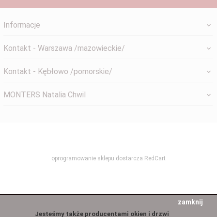
Informacje
Kontakt - Warszawa /mazowieckie/
Kontakt - Kębłowo /pomorskie/
MONTERS Natalia Chwil
systemyokienne@gmail.com
oprogramowanie sklepu dostarcza
RedCart
zamknij
Jesteśmy także producentami okien i drzwi