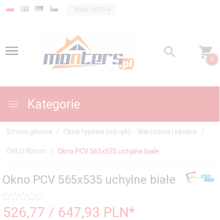
currency_h
POLSKI ZŁOTY
0
Kategorie
Strona główna
Okna typowe (od ręki) - Warszawa i okolice
OVLO 80mm
Okno PCV 565x535 uchylne białe
Okno PCV 565x535 uchylne białe
526,
77
/ 647,93
PLN*