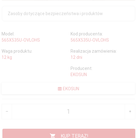
Zasoby dotyczące bezpieczeństwa i produktów
Model:
Kod producenta:
565X535U-OVLOHS
565X535U-OVLOHS
Waga produktu:
Realizacja zamówienia:
12
kg
12 dni
Producent:
EKOSUN
EKOSUN
KUP TERAZ!