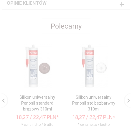
OPINIE KLIENTÓW
Polecamy
Silikon uniwersalny
Silikon uniwersalny
Penosil standard
Penosil std bezbarwny
P
brązowy 310ml
310ml
18,
27
/ 22,47
PLN*
18,
27
/ 22,47
PLN*
1
* cena netto / brutto
* cena netto / brutto