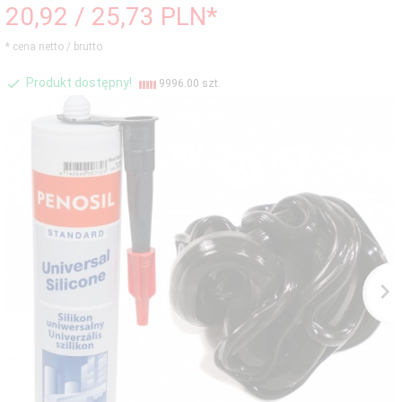
20,
92
/ 25,73
PLN*
* cena netto / brutto
Produkt dostępny!
9996.00 szt.