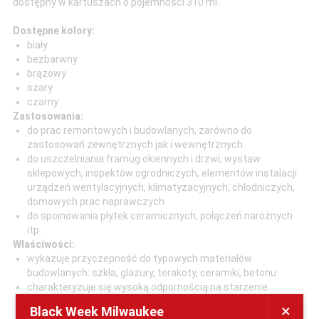
dostępny w kartuszach o pojemności 310 ml.
Dostępne kolory:
biały
bezbarwny
brązowy
szary
czarny
Zastosowania:
do prac remontowych i budowlanych, zarówno do
zastosowań zewnętrznych jak i wewnętrznych
do uszczelniania framug okiennych i drzwi, wystaw
sklepowych, inspektów ogrodniczych, elementów instalacji
urządzeń wentylacyjnych, klimatyzacyjnych, chłodniczych,
domowych prac naprawczych
do spoinowania płytek ceramicznych, połączeń narożnych
itp.
Właściwości:
wykazuje przyczepność do typowych materiałów
budowlanych: szkła, glazury, terakoty, ceramiki, betonu
charakteryzuje się wysoką odpornością na starzenie
trwale elastyczny i wytrzymały w różnych warunkach
×
Black Week Milwaukee
klimatycznych