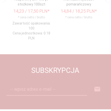
stożkowy 100szt
pomarańczowy
14,
23
/ 17,50
PLN*
14,
84
/ 18,25
PLN*
1
* cena netto / brutto
* cena netto / brutto
Zawartość opakowania:
Za
100
Cena jednostkowa: 0.18
Ce
PLN
SUBSKRYPCJA
-- wpisz adres e-mail --