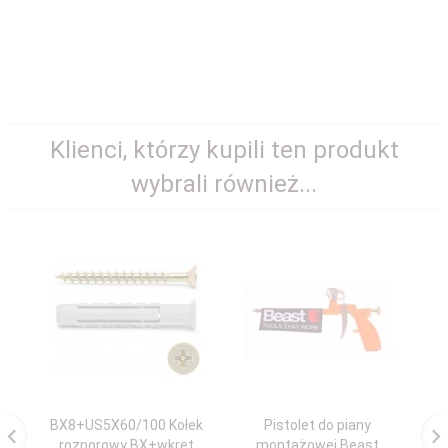
Klienci, którzy kupili ten produkt
wybrali również...
BX8+US5X60/100 Kołek
Pistolet do piany
Ko
rozporowy BX+wkręt
montażowej Beast