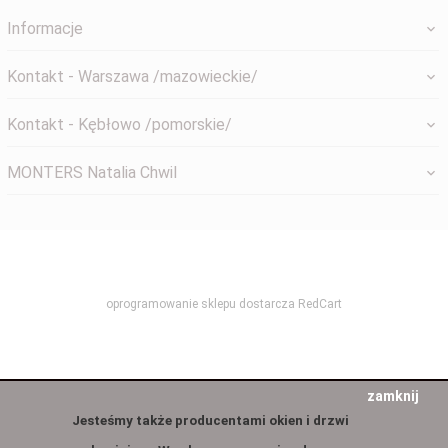
Informacje
Kontakt - Warszawa /mazowieckie/
Kontakt - Kębłowo /pomorskie/
MONTERS Natalia Chwil
systemyokienne@gmail.com
oprogramowanie sklepu dostarcza
RedCart
zamknij
Jesteśmy także producentami okien i drzwi