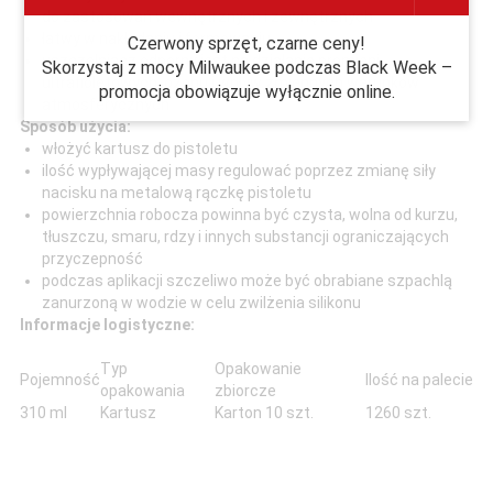
do zastosowań wewnętrznych i zewnętrznych
łatwy w nakładaniu i formowaniu
Czerwony sprzęt, czarne ceny!
uszczelniacz odporny jest na działanie promieni
Skorzystaj z mocy Milwaukee podczas Black Week –
ultrafioletowych, ozonu i wpływ zmiennych warunków
promocja obowiązuje wyłącznie online.
atmosferycznych
Sposób użycia:
włożyć kartusz do pistoletu
ilość wypływającej masy regulować poprzez zmianę siły
nacisku na metalową rączkę pistoletu
powierzchnia robocza powinna być czysta, wolna od kurzu,
tłuszczu, smaru, rdzy i innych substancji ograniczających
przyczepność
podczas aplikacji szczeliwo może być obrabiane szpachlą
zanurzoną w wodzie w celu zwilżenia silikonu
Informacje logistyczne:
Typ
Opakowanie
Pojemność
Ilość na palecie
opakowania
zbiorcze
310 ml
Kartusz
Karton 10 szt.
1260 szt.