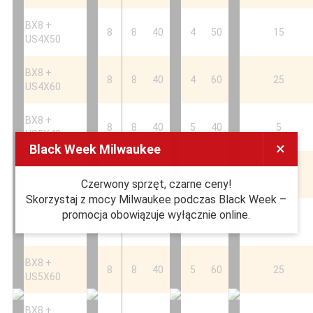
BX8 +
8
8
40
4
50
15
US4X50
BX8 +
8
8
40
4
60
25
US4X60
BX8 +
8
8
40
5
40
5
US5X40
×
Black Week Milwaukee
BX8 +
8
8
40
5
45
10
US5X45
Czerwony sprzęt, czarne ceny!
Skorzystaj z mocy Milwaukee podczas Black Week –
promocja obowiązuje wyłącznie online.
BX8 +
8
8
40
5
50
15
US5X50
BX8 +
8
8
40
5
60
25
US5X60
BX8 +