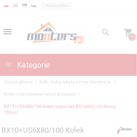
currency_h
POLSKI ZŁOTY
0
Kategorie
Strona główna
Kołki, śruby, wkęty, kotwy chemiczne
Kołek czterodzielny+wkręt krzyżowy
BX10+US6X80/100 Kołek rozporowy BX+wkręt stożkowy
100szt
BX10+US6X80/100 Kołek