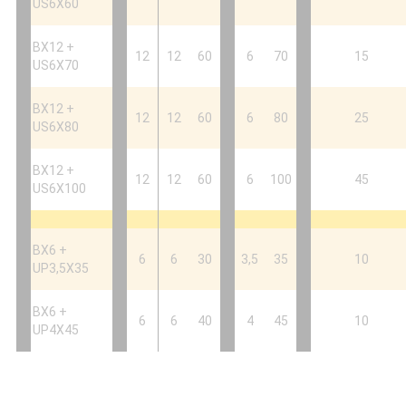
US6X60
BX12 +
12
12
60
6
70
15
US6X70
BX12 +
12
12
60
6
80
25
US6X80
BX12 +
12
12
60
6
100
45
US6X100
BX6 +
6
6
30
3,5
35
10
UP3,5X35
BX6 +
6
6
40
4
45
10
UP4X45