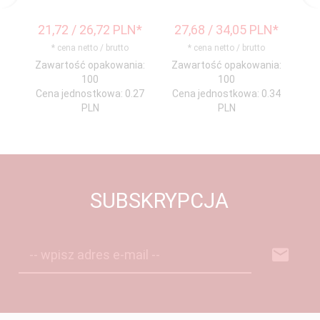
21,
72
/ 26,72
PLN*
27,
68
/ 34,05
PLN*
2
* cena netto / brutto
* cena netto / brutto
Zawartość opakowania:
Zawartość opakowania:
Za
100
100
Cena jednostkowa: 0.27
Cena jednostkowa: 0.34
Ce
PLN
PLN
SUBSKRYPCJA
-- wpisz adres e-mail --