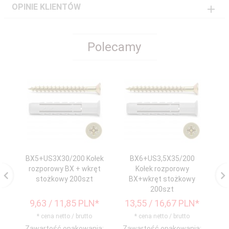
OPINIE KLIENTÓW
Polecamy
BX5+US3X30/200 Kołek
BX6+US3,5X35/200
rozporowy BX + wkręt
Kołek rozporowy
stożkowy 200szt
BX+wkręt stożkowy
200szt
9,
63
/ 11,85
PLN*
13,
55
/ 16,67
PLN*
2
* cena netto / brutto
* cena netto / brutto
Zawartość opakowania:
Zawartość opakowania:
Za