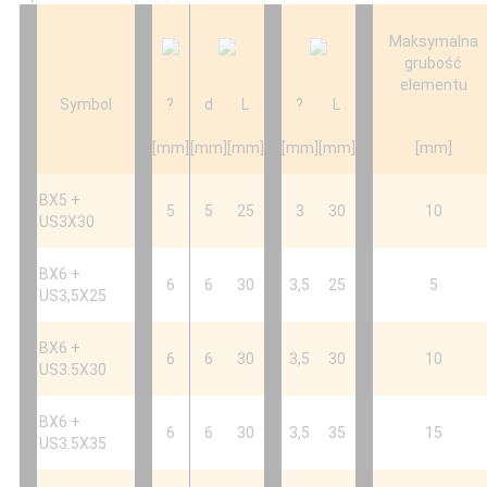
Maksymalna
grubość
elementu
Symbol
?
d
L
?
L
[mm]
[mm]
[mm]
[mm]
[mm]
[mm]
BX5 +
5
5
25
3
30
10
US3X30
BX6 +
6
6
30
3,5
25
5
US3,5X25
BX6 +
6
6
30
3,5
30
10
US3.5X30
BX6 +
6
6
30
3,5
35
15
US3.5X35