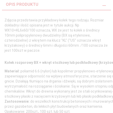
OPIS PRODUKTU
Zdjęcia przedstawia przykładowy kołek tego rodzaju. Rozmiar
dokładny i ilość opisana jest w tytule aukcji. Np
WX10+KL6x60/100 oznacza, WX że jest to kołek o średnicy
10mm polipropylenowy dwudzielny (BX są etylenowe,
czterodzielne) z wkrętem na klucz "KL" ("US" oznacza wkręt
krzyżakowy) o średnicy 6mm i długości 60mm. /100 oznacza że
jest 100szt w paczce.
Kołek rozporowy BX + wkręt stożkowy lub podkładkowy (krzyżo
Materiał:
poliamid 6.6 (nylon) lub kopolimer propylenowo-etylenow
zapewniające odporność na wpływy atmosferyczne, starzenie się ma
gnicie. Działają tłumiąco na drgania i dźwięki, są dobrym izolatore
wytrzymałość na rozciąganie i ściskanie. Są w wysokim stopniu od
chemikaliów. Wkręt do drewna wykonany jest ze stali ocynkowanej 
stożkowy płaski z nacięciem krzyżowym lub łeb płaski podkładkow
Zastosowanie:
do wszelkich konstrukcji betonowych i murowanych,
przez gazobeton, do lekkich płyt budowlanych oraz kamienia.
Opakowanie: 200szt., 100 szt. lub 50 szt.