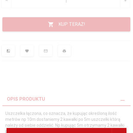
KUP TERAZ!
OPIS PRODUKTU
Uszczelka łączona, co oznacza, że kupując określoną ilość
metrów np 10m dostaniemy 2 kawałki po 5m uszczelki którą
należy od siebie oddzielić. Np kupując 5m otrzymamy 2 kawałki
po 2,5m.