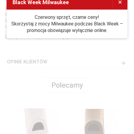
×
Black Week Milwaukee
Cena za m. Uszczelka samoprzylepna do okien drzwi i innych
miejsc wymagających uszczelnienia. Uszczelka wykonana ze
Czerwony sprzęt, czarne ceny!
spienionego EPDM doskonale uszczelnia i posiada znakomite
Skorzystaj z mocy Milwaukee podczas Black Week –
właściwości cieplne.
promocja obowiązuje wyłącznie online.
OPINIE KLIENTÓW
Polecamy