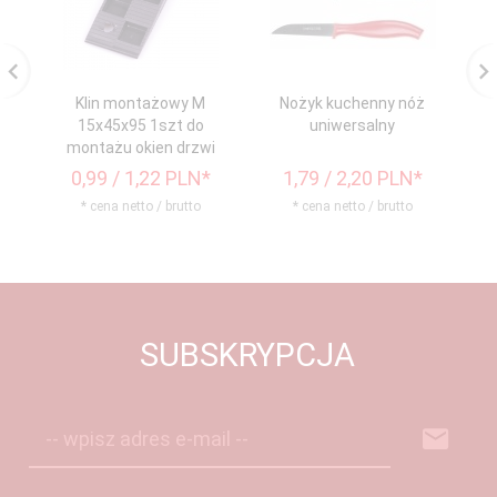
Klin montażowy M
Nożyk kuchenny nóż
15x45x95 1szt do
uniwersalny
montażu okien drzwi
0,
99
/ 1,22
PLN*
1,
79
/ 2,20
PLN*
2
* cena netto / brutto
* cena netto / brutto
SUBSKRYPCJA
-- wpisz adres e-mail --