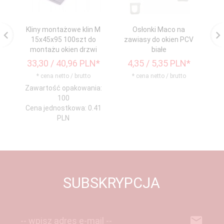
Kliny montażowe klin M
Osłonki Maco na
15x45x95 100szt do
zawiasy do okien PCV
d
montażu okien drzwi
białe
33,
30
/ 40,96
PLN*
4,
35
/ 5,35
PLN*
* cena netto / brutto
* cena netto / brutto
Zawartość opakowania:
100
Cena jednostkowa: 0.41
PLN
SUBSKRYPCJA
-- wpisz adres e-mail --