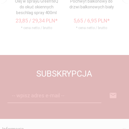
Olej w sprayu GreenteQ
Pochwyt balkonowy do
do okuć okiennych
drzwi balkonowych biały
dr
beschlag spray 400ml
23,
85
/ 29,34
PLN*
5,
65
/ 6,95
PLN*
* cena netto / brutto
* cena netto / brutto
SUBSKRYPCJA
-- wpisz adres e-mail --