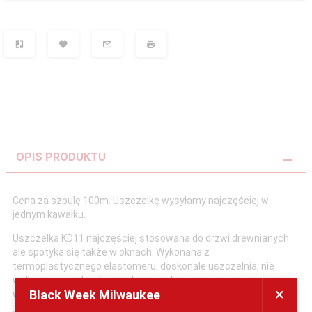
OPIS PRODUKTU
Cena za szpulę 100m. Uszczelkę wysyłamy najczęściej w
jednym kawałku.
Uszczelka KD11 najczęściej stosowana do drzwi drewnianych
ale spotyka się także w oknach. Wykonana z
termoplastycznego elastomeru, doskonale uszczelnia, nie
wulkanizuje pod wpływem temperatury oraz zapewnia
×
Black Week Milwaukee
wytrzymałość przez wiele lat.