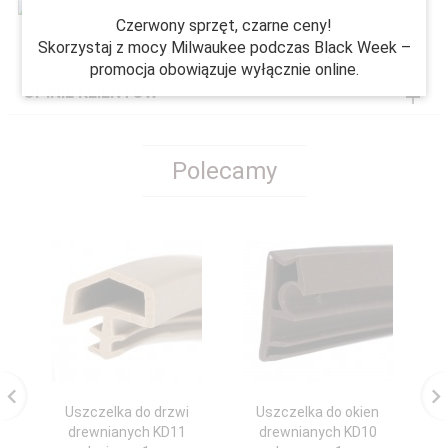
Czerwony sprzęt, czarne ceny!
Skorzystaj z mocy Milwaukee podczas Black Week –
promocja obowiązuje wyłącznie online.
OPINIE KLIENTÓW
Polecamy
Uszczelka do drzwi
Uszczelka do okien
drewnianych KD11
drewnianych KD10
dr