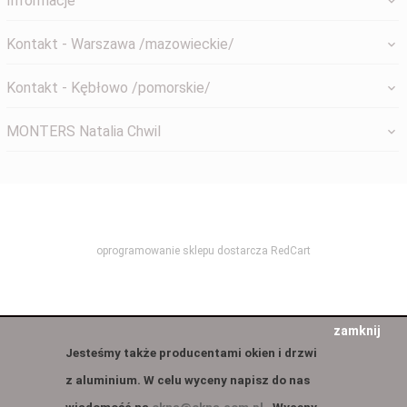
Informacje
Kontakt - Warszawa /mazowieckie/
Kontakt - Kębłowo /pomorskie/
MONTERS Natalia Chwil
systemyokienne@gmail.com
oprogramowanie sklepu dostarcza
RedCart
zamknij
Jesteśmy także producentami okien i drzwi
z aluminium. W celu wyceny napisz do nas