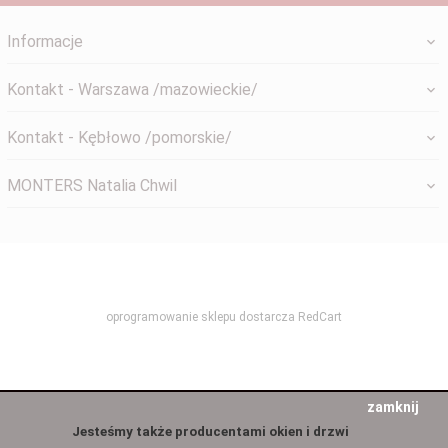
Informacje
Kontakt - Warszawa /mazowieckie/
Kontakt - Kębłowo /pomorskie/
MONTERS Natalia Chwil
systemyokienne@gmail.com
oprogramowanie sklepu dostarcza
RedCart
zamknij
Jesteśmy także producentami okien i drzwi