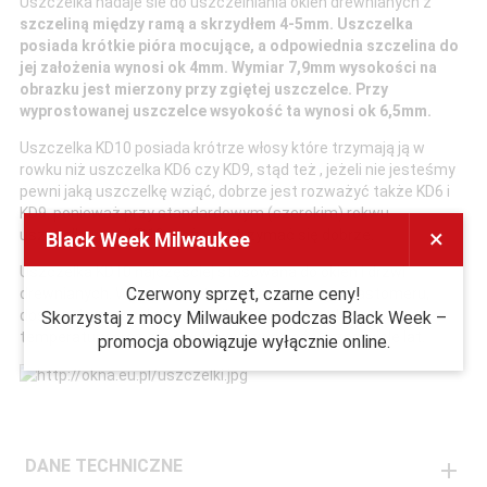
Uszczelka nadaje sie do uszczelniania okien drewnianych z
szczeliną między ramą a skrzydłem 4-5mm. Uszczelka
posiada krótkie pióra mocujące, a odpowiednia szczelina do
jej założenia wynosi ok 4mm. Wymiar 7,9mm wysokości na
obrazku jest mierzony przy zgiętej uszczelce. Przy
wyprostowanej uszczelce wsyokość ta wynosi ok 6,5mm.
Uszczelka KD10 posiada krótrze włosy które trzymają ją w
rowku niż uszczelka KD6 czy KD9, stąd też , jeżeli nie jesteśmy
pewni jaką uszczelkę wziąć, dobrze jest rozważyć także KD6 i
KD9, ponieważ przy standardowym (szerokim) rokwu
×
uszczelkowym KD10 może nie trzymać się dobrze.
Black Week Milwaukee
Uszczelka KD10 najczęściej stosowana do okien i drzwi
Czerwony sprzęt, czarne ceny!
drewnianych. Wykonana z termoplastycznego elastomeru,
doskonale uszczelnia, nie wulkanizuje pod wpływem
Skorzystaj z mocy Milwaukee podczas Black Week –
temperatury oraz zapewnia wytrzymałość przez wiele lat.
promocja obowiązuje wyłącznie online.
DANE TECHNICZNE