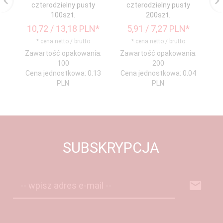
czterodzielny pusty
czterodzielny pusty
100szt.
200szt.
10,
72
/ 13,18
PLN*
5,
91
/ 7,27
PLN*
3
* cena netto / brutto
* cena netto / brutto
Zawartość opakowania:
Zawartość opakowania:
Za
100
200
Cena jednostkowa: 0.13
Cena jednostkowa: 0.04
Ce
PLN
PLN
SUBSKRYPCJA
-- wpisz adres e-mail --