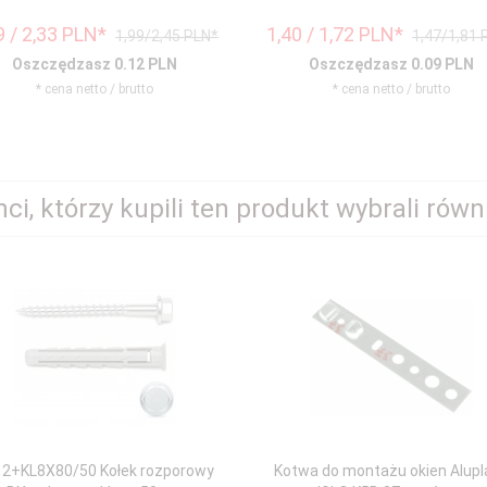
9
/ 2,33
PLN*
1,
40
/ 1,72
PLN*
1,99/2,45 PLN*
1,47/1,81 
Oszczędzasz 0.12 PLN
Oszczędzasz 0.09 PLN
* cena netto / brutto
* cena netto / brutto
nci, którzy kupili ten produkt wybrali równi
2+KL8X80/50 Kołek rozporowy
Kotwa do montażu okien Alupl