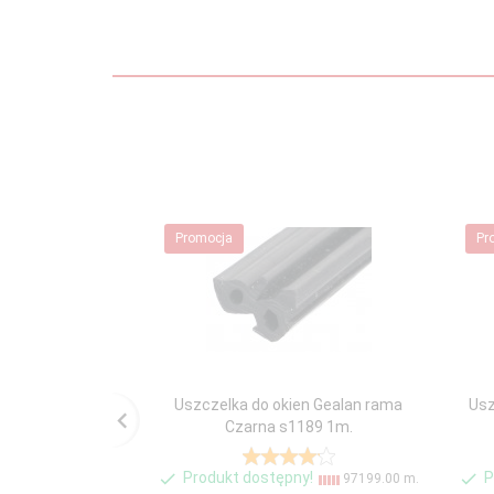
Promocja
Pr
Uszczelka do okien Gealan rama
Usz
Czarna s1189 1m.
Produkt dostępny!
P
97199.00 m.