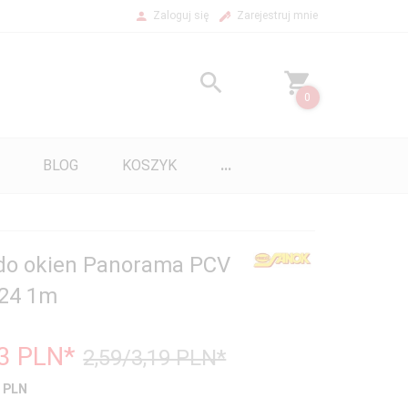
Zaloguj się
Zarejestruj mnie
0
BLOG
KOSZYK
...
do okien Panorama PCV
124 1m
03
PLN*
2,59/3,19 PLN*
 PLN