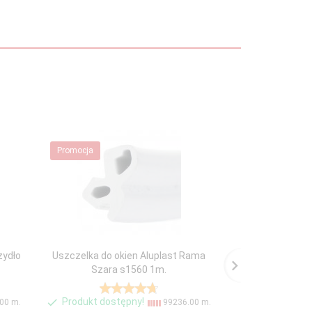
Promocja
Promocja
zydło
Uszczelka do okien Aluplast Rama
Uszczelka do oki
Szara s1560 1m.
Szara KA
Produkt dostępny!
Produkt dost
00 m.
99236.00 m.