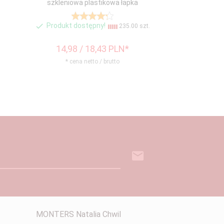
szkleniowa plastikowa łapka
Produkt dostępny!
235.00 szt.
14,
98
/ 18,43
PLN*
* cena netto / brutto
MONTERS Natalia Chwil