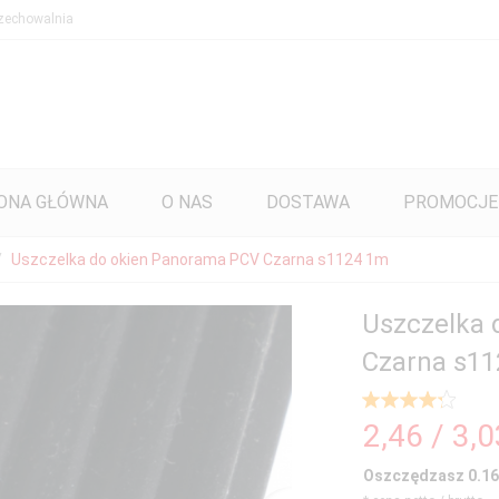
zechowalnia
ONA GŁÓWNA
O NAS
DOSTAWA
PROMOCJE
Uszczelka do okien Panorama PCV Czarna s1124 1m
Uszczelka 
Czarna s1
2,
46
/ 3,
Oszczędzasz 0.16