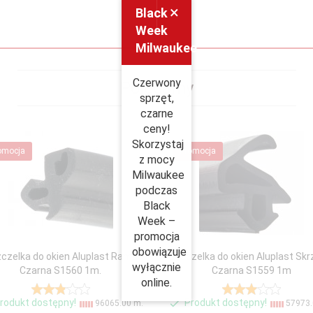
×
Black
Week
Milwaukee
Czerwony
Polecamy
sprzęt,
czarne
ceny!
Skorzystaj
omocja
Promocja
z mocy
Milwaukee
podczas
Black
Week –
promocja
obowiązuje
czelka do okien Aluplast Rama
Uszczelka do okien Aluplast Skr
wyłącznie
Czarna S1560 1m.
Czarna S1559 1m
online.
rodukt dostępny!
Produkt dostępny!
96065.00 m.
57973.