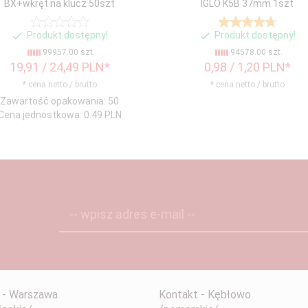
BX+wkręt na klucz 50szt
IGLO K5B 37mm 1szt
Produkt dostępny!
Produkt dostępny!
99957.00 szt.
94578.00 szt.
19,
91
/ 24,49
PLN*
0,
98
/ 1,20
PLN*
* cena netto / brutto
* cena netto / brutto
Zawartość opakowania: 50
Cena jednostkowa: 0.49 PLN
-- wpisz adres e-mail --
 - Warszawa
Kontakt - Kębłowo