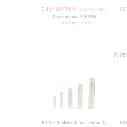
2,
49
/ 3,07
PLN*
1,
8
2,63/3,23 PLN*
Oszczędzasz 0.16 PLN
* cena netto / brutto
Klie
BX 10x50 kołek czterodzielny pusty
BX1