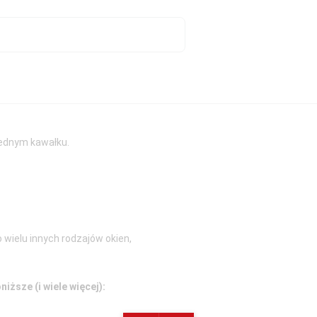
jednym kawałku.
 wielu innych rodzajów okien,
iższe (i wiele więcej):