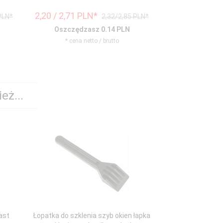
2,
20
/ 2,71
PLN*
2,
20
/ 2,71
P
PLN*
2,32/2,85 PLN*
Oszczędzasz 0.14 PLN
Oszczędz
* cena netto / brutto
* cena n
eż...
ast
Łopatka do szklenia szyb okien łapka