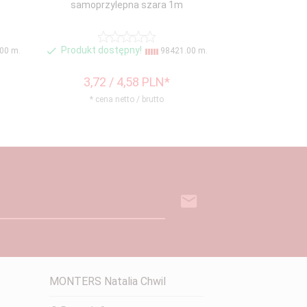
samoprzylepna szara 1m
Produkt dostępny!
00 m.
98421.00 m.
3,
72
/ 4,58
PLN*
* cena netto / brutto
MONTERS Natalia Chwil