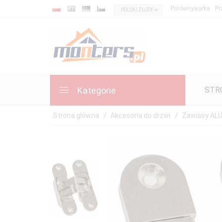
rwony
currency_h
Porównywarka
Pr
POLSKI ZŁOTY
zęt,
rne
y!
zystaj
y
waukee
Kategorie
STR
czas
ck
ek
Strona główna
Akcesoria do drzwi
Zawiasy AL
mocja
wiązuje
ącznie
ne.
%
BATU
EM: