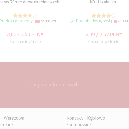
asów 70mm drzwi aluminiowych
KD11 biała 1m.
Produkt dostępny!
Produkt dostępny!
25.00 szt.
91034.
3,
66
/ 4,50
PLN*
2,
09
/ 2,57
PLN*
* cena netto / brutto
* cena netto / brutto
-- wpisz adres e-mail --
 - Warszawa
Kontakt - Kębłowo
eckie/
/pomorskie/