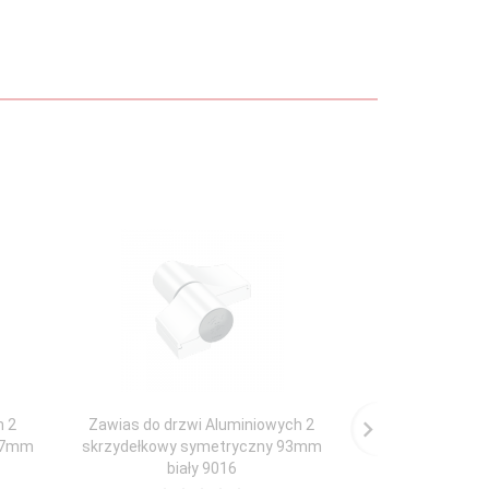
h 2
Zawias do drzwi Aluminiowych 2
Zawias do drz
 67mm
skrzydełkowy symetryczny 93mm
skrzydełkowy n
biały 9016
Brą