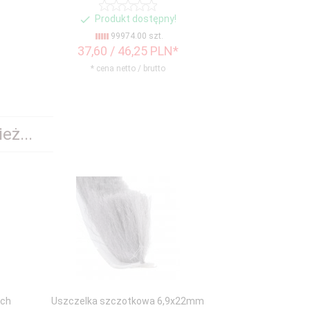
Produkt dostępny!
Produ
99974.00 szt.
99
37,
60
/ 46,25
PLN*
37,
93
/ 
* cena netto / brutto
* cena n
eż...
ych
Uszczelka szczotkowa 6,9x22mm