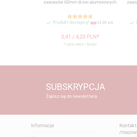
zawiasów 60mm drzwi aluminiowych
zawi
Produkt dostępny!
53.00 szt.
3,
41
/ 4,20
PLN*
* cena netto / brutto
SUBSKRYPCJA
Zapisz się do newslettera:
Informacje
Kontakt
/mazowi