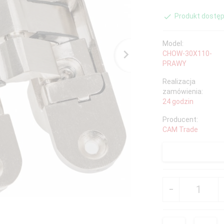
Produkt dostęp
Model:
CHOW-30X110-
PRAWY
Realizacja
zamówienia:
24 godzin
Producent:
CAM Trade