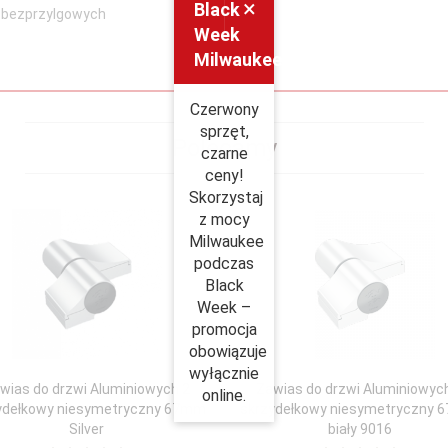
×
Black
i bezprzylgowych
Week
Milwaukee
Czerwony
sprzęt,
Polecamy
czarne
ceny!
Skorzystaj
z mocy
Milwaukee
podczas
Black
Week –
promocja
obowiązuje
wyłącznie
wias do drzwi Aluminiowych 2
Zawias do drzwi Aluminiowyc
online.
ydełkowy niesymetryczny 67mm
skrzydełkowy niesymetryczny
Silver
biały 9016