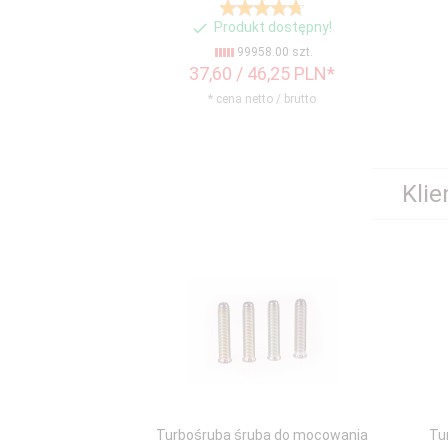
Produkt dostępny!
99958.00 szt.
37,
60
/ 46,25
PLN*
* cena netto / brutto
Klie
Turbośruba śruba do mocowania
Tu