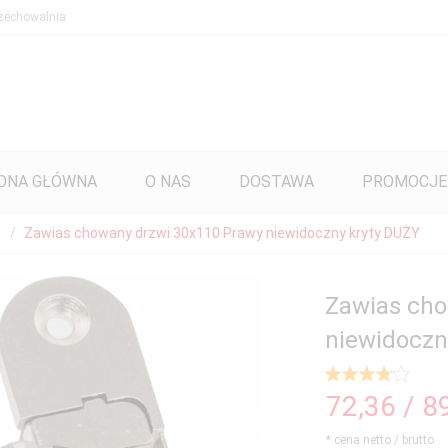
zechowalnia
ONA GŁÓWNA
O NAS
DOSTAWA
PROMOCJE
U
Zawias chowany drzwi 30x110 Prawy niewidoczny kryty DUŻY
Zawias cho
niewidoczn
72,
36
/ 8
* cena netto / brutto