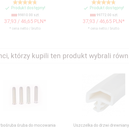
Produkt dostępny!
Produkt dostępny!
99810.00 szt.
99772.00 szt.
37,
93
/ 46,65
PLN*
37,
93
/ 46,65
PLN*
* cena netto / brutto
* cena netto / brutto
nci, którzy kupili ten produkt wybrali równi
rbośruba śruba do mocowania
Uszczelka do drzwi drewnian