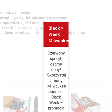
ają się w materiale.
 minimalizując wysiłek włożony w mocowanie.
le sprawdza się w drewnie, betonie czy cegle.
×
Black
marka, której zaufało tysiące fachowców.
propylenu i ocynkowana śruba zapewnia trwały montaż.
Week
Milwaukee
Czerwony
sprzęt,
czarne
ceny!
Skorzystaj
Polecamy
z mocy
Milwaukee
podczas
Black
Week –
promocja