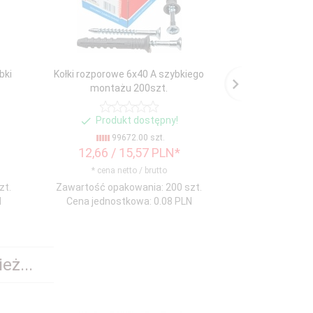
bki
Kołki rozporowe 6x40 A szybkiego
Kołki rozporowe
montażu 200szt.
monta
Produkt dostępny!
Produ
99672.00 szt.
99
12,
66
/ 15,57
PLN*
13,
03
/ 
* cena netto / brutto
* cena n
zt.
Zawartość opakowania: 200 szt.
Zawartość opa
N
Cena jednostkowa: 0.08 PLN
Cena jednos
eż...