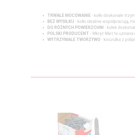
TRWAŁE MOCOWANIE
- kołki doskonale trzym
BEZ WYSIŁKU
- kołki idealnie współpracują,
DO RÓŻNYCH POWIERZCHNI
- kołek doskona
POLSKI PRODUCENT
- Wkręt-Met to uznana 
WYTRZYMAŁE TWORZYWO
- koszulka z poli