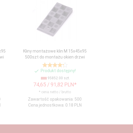
x95
Kliny montażowe klin M 15x45x95
wi
500szt do montażu okien drzwi
Produkt dostępny!
95852.00 szt.
74,
65
/ 91,82
PLN*
* cena netto / brutto
0
Zawartość opakowania: 500
N
Cena jednostkowa: 0.18 PLN