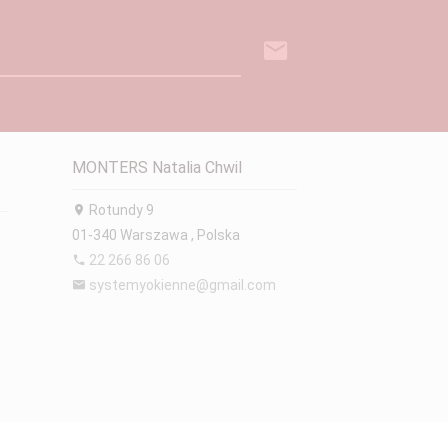
MONTERS Natalia Chwil
Rotundy 9
01-340
Warszawa
,
Polska
22 266 86 06
systemyokienne@gmail.com