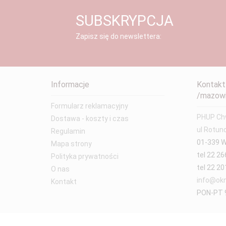
SUBSKRYPCJA
Zapisz się do newslettera:
Informacje
Kontakt
/mazowi
Formularz reklamacyjny
PHUP Chw
Dostawa - koszty i czas
ul Rotun
Regulamin
01-339 
Mapa strony
tel 22 26
Polityka prywatności
tel 22 20
O nas
info@okn
Kontakt
PON-PT 9