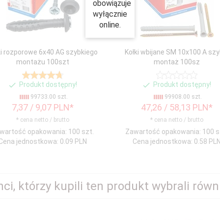
obowiązuje
wyłącznie
online.
ki rozporowe 6x40 AG szybkiego
Kołki wbijane SM 10x100 A szy
montażu 100szt
montaż 100sz
Produkt dostępny!
Produkt dostępny!
99733.00 szt.
99908.00 szt.
7,
37
/ 9,07
PLN*
47,
26
/ 58,13
PLN*
* cena netto / brutto
* cena netto / brutto
wartość opakowania: 100 szt.
Zawartość opakowania: 100 s
Cena jednostkowa: 0.09 PLN
Cena jednostkowa: 0.58 PL
nci, którzy kupili ten produkt wybrali równi