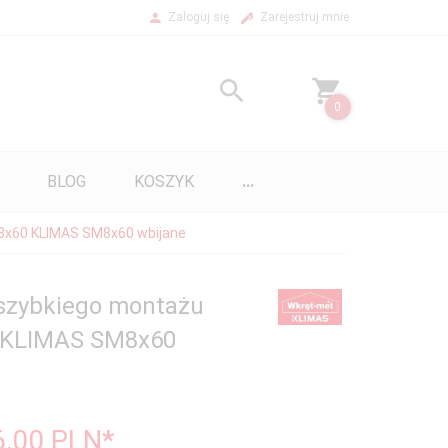
Zaloguj się
Zarejestruj mnie
0
BLOG
KOSZYK
...
 8x60 KLIMAS SM8x60 wbijane
 szybkiego montażu
0 KLIMAS SM8x60
6,00
PLN*