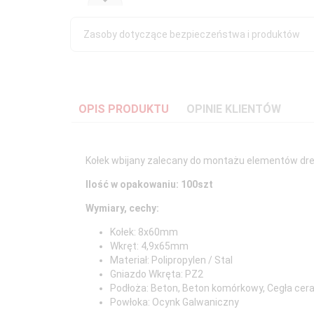
Zasoby dotyczące bezpieczeństwa i produktów
OPIS PRODUKTU
OPINIE KLIENTÓW
Kołek wbijany zalecany do montażu elementów dre
Ilość w opakowaniu: 100szt
Wymiary, cechy:
Kołek: 8x60mm
Wkręt: 4,9x65mm
Materiał:
Polipropylen / Stal
Gniazdo Wkręta: PZ2
Podłoża: Beton
,
Beton komórkowy
,
Cegła cer
Powłoka: Ocynk Galwaniczny