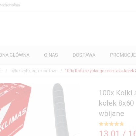
zechowalnia
ONA GŁÓWNA
O NAS
DOSTAWA
PROMOCJE
ne
kołki szybkiego montażu
100x Kołki szybkiego montażu kołek
100x Kołki
kołek 8x6
wbijane
13,
01
/ 1