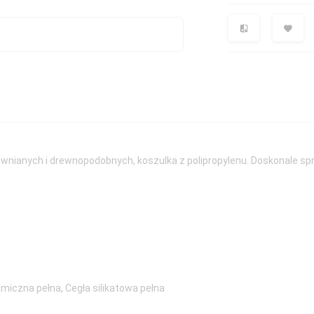
wnianych i drewnopodobnych, koszulka z polipropylenu. Doskonale sp
amiczna pełna
,
Cegła silikatowa pełna