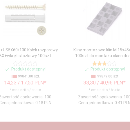
+US5X60/100 Kołek rozporowy
Kliny montażowe klin M 15x45
BX+wkręt stożkowy 100szt
100szt do montażu okien drz
Produkt dostępny!
Produkt dostępny!
99841.00 szt.
99879.00 szt.
14,
23
/ 17,50
PLN*
33,
30
/ 40,96
PLN*
* cena netto / brutto
* cena netto / brutto
Zawartość opakowania: 100
Zawartość opakowania: 10
Cena jednostkowa: 0.18 PLN
Cena jednostkowa: 0.41 PL