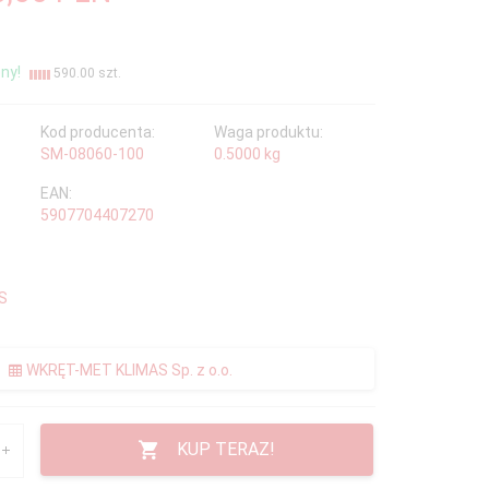
ny!
590.00 szt.
Kod producenta:
Waga produktu:
SM-08060-100
0.5000
kg
EAN:
5907704407270
S
WKRĘT-MET KLIMAS Sp. z o.o.
KUP TERAZ!