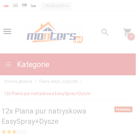
currency_h
POLSKI ZŁOTY
0
Kategorie
Strona główna
Piany, kleje, czyściki
12x Piana pur natryskowa EasySpray+Dysze
12x Piana pur natryskowa
EasySpray+Dysze