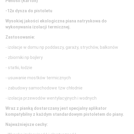
Penosil (Karton)
-12x dysza do pistoletu
Wysokiej jakości ekologiczna piana natryskowa do
wykonywania izolacji termicznej.
Zastosowanie:
- izolacje w domu np poddaszy, garaży, strychów, balkonów
- zbiorniki np bojlery
- statki, łodzie
- usuwanie mostków termicznych
- zabudowy samochodowe tzw chłodnie
- izolacja przewodów wentylacyjnych i wodnych
Wraz z pianką dostarczany jest specjalny aplikator
kompatybilny z każdym standardowym pistoletem do piany.
Najważniejsze cechy: