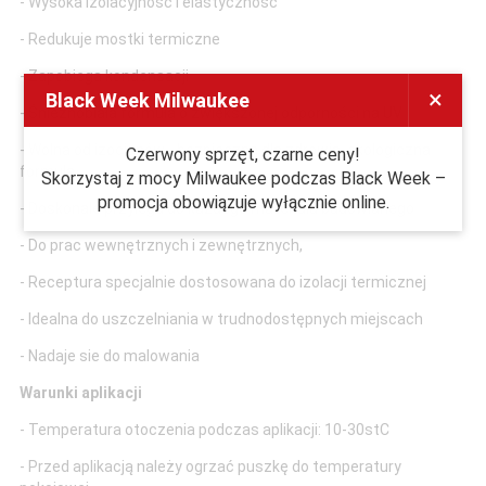
- Wysoka izolacyjność i elastyczność
- Redukuje mostki termiczne
- Zapobiega kondensacji
×
Black Week Milwaukee
- Śnieżnobiała formuła o zwiększonej odporności na UV
- Wolna od izocjanów - bezpieczna dla zdrowia, ekologiczna
Czerwony sprzęt, czarne ceny!
formuła
Skorzystaj z mocy Milwaukee podczas Black Week –
promocja obowiązuje wyłącznie online.
- Doskonale przylega do każdego materiału budowlanego
- Do prac wewnętrznych i zewnętrznych,
- Receptura specjalnie dostosowana do izolacji termicznej
- Idealna do uszczelniania w trudnodostępnych miejscach
- Nadaje sie do malowania
Warunki aplikacji
- Temperatura otoczenia podczas aplikacji: 10-30stC
- Przed aplikacją należy ogrzać puszkę do temperatury