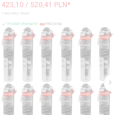
423,
10
/ 520,41
PLN*
* cena netto / brutto
Produkt dostępny!
9982.00 kpl.