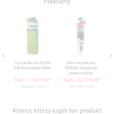
Polecamy
Czyścik Illbruck AA290
Piana natryskowa
Cz
PUR piany pianki 500ml
PENOSIL EasySpray
z
pianka izolacja
14,
07
/ 17,30
PLN*
34,
45
/ 42,37
PLN*
3
* cena netto / brutto
* cena netto / brutto
Klienci, którzy kupili ten produkt