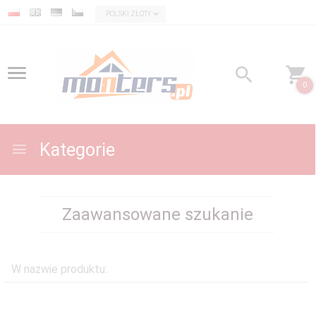
currency_h
POLSKI ZŁOTY
0
Kategorie
Zaawansowane szukanie
W nazwie produktu: