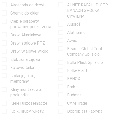
Akcesoria do drzwi
ALNET RAFAŁ , PIOTR
BANACH SPÓŁKA
Chemia do okien
CYWILNA
Ciepłe parapety,
Aluprof
podwaliny, poszerzenia
Aluthermo
Drzwi Aluminiowe
Awax
Drzwi stalowe PTZ
Beast - Global Tool
Drzwi Stalowe Wikęd
Company Sp. z o.o.
Elektronarzędzia
Bella Plast Sp. z o.o.
Fotowoltaika
Bella-Plast
Izolacje, folie,
BENOX
membrany
Brak
Kliny montażowe,
podkładki
Budmat
Kleje i uszczelniacze
CAM Trade
Kołki, śruby, wkęty,
Dobroplast Fabryka