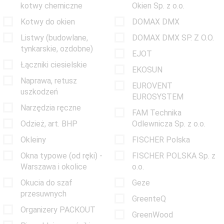
kotwy chemiczne
Okien Sp. z o.o.
Kotwy do okien
DOMAX DMX
Listwy (budowlane,
DOMAX DMX SP. Z O.O.
tynkarskie, ozdobne)
EJOT
Łączniki ciesielskie
EKOSUN
Naprawa, retusz
EUROVENT
uszkodzeń
EUROSYSTEM
Narzędzia ręczne
FAM Technika
Odzież, art. BHP
Odlewnicza Sp. z o.o.
Okleiny
FISCHER Polska
Okna typowe (od ręki) -
FISCHER POLSKA Sp. z
Warszawa i okolice
o.o.
Okucia do szaf
Geze
przesuwnych
GreenteQ
Organizery PACKOUT
GreenWood