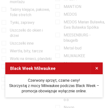
montażu
MANTION
Taśmy klejące, pakowe,
MEDOS
folie stretch
MEDOS Marian Buławka,
Tynki, zaprawy
Ewa Buławka Spółka
Uszczelki do okien i
MEESENBURG -
drzwi
blaugelb
Uszczelki inne
Metal-bud
Wiertła, bity, tarcze
MILWAUKEE
Worki na śmieci, plandeki
Monters
Wynajem sprzętu
×
Black Week Milwaukee
MTS-PLAST
Warszawa
Mul-t-lock
KORONAWIRUS
Czerwony sprzęt, czarne ceny!
Skorzystaj z mocy Milwaukee podczas Black Week –
Noegel Parco
Akumulatory M12 12V
promocja obowiązuje wyłącznie online.
NOEGEL POLSKA Sp. z
o.o.
Nyxon