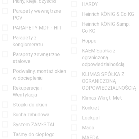
Piany, kleje, czyściki
HARDY
Parapety wewnętrzne
Heinrich KÖNIG & Co KG
PCV
Heinrich KÖNIG &amp;
PARAPETY MDF - HIT
Co KG
Parapety z
Hoppe
konglomeratu
KAEM Spółka z
Parapety zewnętrzne
ograniczoną
stalowe
odpowiedzialnością
Podwaliny, montaż okien
KLIMAS SPÓŁKA Z
w dociepleniu
OGRANICZONĄ
Rekuperacja i
ODPOWIEDZIALNOŚCIĄ
Wentylacja
Klimas Wkręt-Met
Stojaki do okien
Konkret
Sucha zabudowa
Lockpol
System ZAM-STAL
Maco
Taśmy do ciepłego
MAEDA